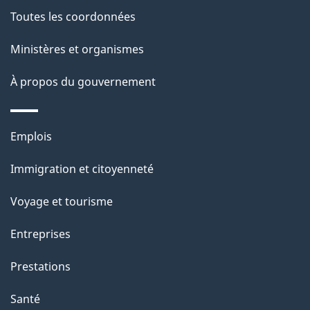
de
l
Toutes les coordonnées
ce
s
Ministères et organismes
site
d
À propos du gouvernement
e
l
Thèmes
Emplois
et
a
Immigration et citoyenneté
sujets
p
Voyage et tourisme
a
Entreprises
g
Prestations
e
Santé