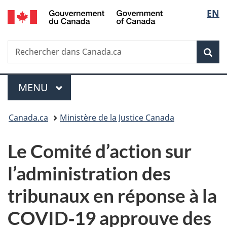
/
Sélec
EN
Passer
Passer
Passer
Government
au
à
à
de
of
contenu
«
la
Canada
Recherche
Rechercher
principal
Au
version
Rec
la
dans
sujet
HTML
Canada.ca
du
simplifiée
langu
Menu
gouvernement
MENU
PRINCIPAL
»
Vous
Canada.ca
Ministère de la Justice Canada
êtes
Le Comité d’action sur
ici :
l’administration des
tribunaux en réponse à la
COVID‑19 approuve des