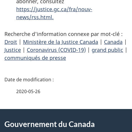
abonner, consultez
https://justice.gc.ca/fra/nouv-
news/rss.html.
Recherche d'information connexe par mot-clé :
Droit
|
Ministère de la Justice Canada
|
Canada
|
Justice
|
Coronavirus (COVID-19)
|
grand public
|
communiqués de presse
D
é
2020-05-26
t
À
a
Gouvernement du Canada
propos
i