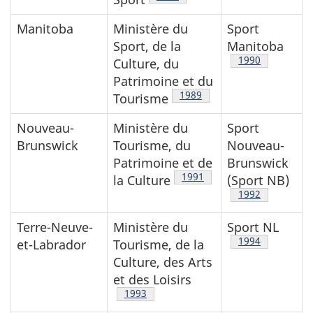
Manitoba
Ministère du
Sport
Sport, de la
Manitoba
Note de bas de
1990
Culture, du
Patrimoine et du
Note de bas de page
1989
Tourisme
Nouveau-
Ministère du
Sport
Brunswick
Tourisme, du
Nouveau-
Patrimoine et de
Brunswick
Note de bas de page
1991
la Culture
(Sport NB)
Note de bas de
1992
Terre-Neuve-
Ministère du
Sport NL
Note de bas de
1994
et-Labrador
Tourisme, de la
Culture, des Arts
et des Loisirs
Note de bas de page
1993