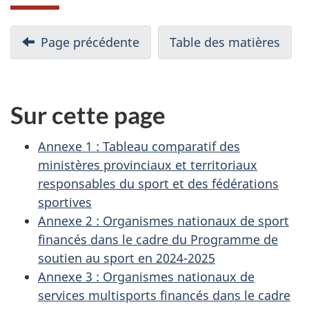
N
Page précédente
-
Table des matières
-
Chapitre
Rapp
a
17
final
v
:
Sur cette page
Mandat
i
et
Annexe 1 : Tableau comparatif des
g
processus
ministères provinciaux et territoriaux
de
a
responsables du sport et des fédérations
la
sportives
Commission
t
Annexe 2 : Organismes nationaux de sport
financés dans le cadre du Programme de
i
soutien au sport en 2024-2025
o
Annexe 3 : Organismes nationaux de
services multisports financés dans le cadre
n