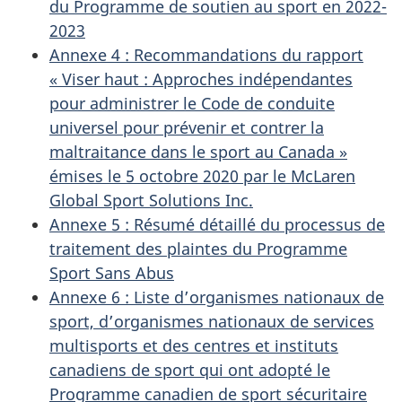
du Programme de soutien au sport en 2022-
d
2023
Annexe 4 : Recommandations du rapport
u
« Viser haut : Approches indépendantes
pour administrer le Code de conduite
d
universel pour prévenir et contrer la
o
maltraitance dans le sport au Canada »
émises le 5 octobre 2020 par le McLaren
c
Global Sport Solutions Inc.
u
Annexe 5 : Résumé détaillé du processus de
traitement des plaintes du Programme
m
Sport Sans Abus
Annexe 6 : Liste d’organismes nationaux de
e
sport, d’organismes nationaux de services
n
multisports et des centres et instituts
canadiens de sport qui ont adopté le
t
Programme canadien de sport sécuritaire