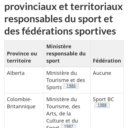
provinciaux et territoriaux
responsables du sport et
des fédérations sportives
Ministère
Province ou
responsable du
territoire
sport
Fédération
Alberta
Ministère du
Aucune
Tourisme et des
Note de bas de page
1986
Sports
Colombie-
Ministère du
Sport BC
Note de bas de
1988
Britannique
Tourisme, des
Arts, de la
Culture et du
Note de bas de page
1987
Sport