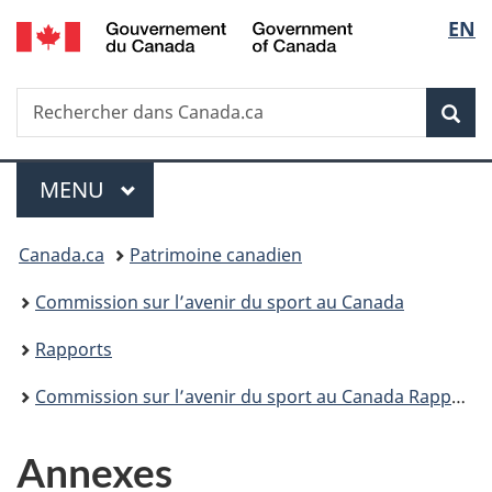
/
Sélec
EN
Passer
Passer
Passer
Government
au
à
à
de
of
contenu
«
la
Canada
Recherche
Rechercher
principal
Au
version
Rec
la
dans
sujet
HTML
Canada.ca
du
simplifiée
langu
Menu
gouvernement
MENU
PRINCIPAL
»
Vous
Canada.ca
Patrimoine canadien
êtes
Commission sur l’avenir du sport au Canada
ici :
Rapports
Commission sur l’avenir du sport au Canada Rapport final Transformer le sport au Canada : L’heure est à l’action
Annexes