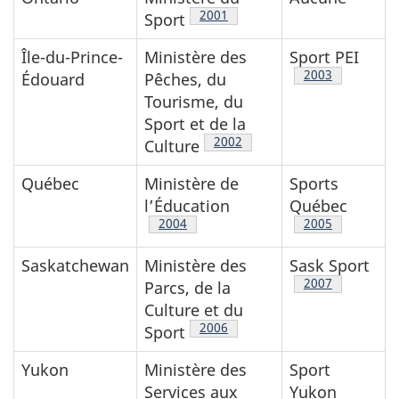
Note de bas de page
2001
Sport
Île-du-Prince-
Ministère des
Sport PEI
Note de bas de
2003
Édouard
Pêches, du
Tourisme, du
Sport et de la
Note de bas de page
2002
Culture
Québec
Ministère de
Sports
l’Éducation
Québec
Note de bas de page
2004
Note de bas de
2005
Saskatchewan
Ministère des
Sask Sport
Note de bas de
2007
Parcs, de la
Culture et du
Note de bas de page
2006
Sport
Yukon
Ministère des
Sport
Services aux
Yukon