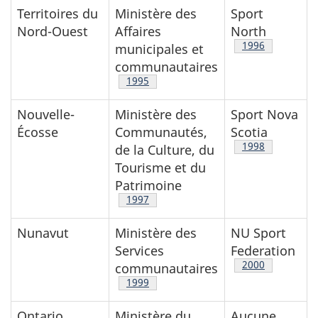
Territoires du
Ministère des
Sport
Nord-Ouest
Affaires
North
Note de bas de
1996
municipales et
communautaires
Note de bas de page
1995
Nouvelle-
Ministère des
Sport Nova
Écosse
Communautés,
Scotia
Note de bas de
1998
de la Culture, du
Tourisme et du
Patrimoine
Note de bas de page
1997
Nunavut
Ministère des
NU Sport
Services
Federation
Note de bas de
2000
communautaires
Note de bas de page
1999
Ontario
Ministère du
Aucune