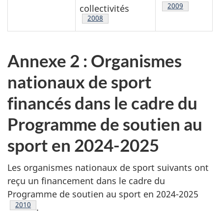
Note de bas de
2009
collectivités
Note de bas de page
2008
Annexe 2 : Organismes
nationaux de sport
financés dans le cadre du
Programme de soutien au
sport en 2024-2025
Les organismes nationaux de sport suivants ont
reçu un financement dans le cadre du
Programme de soutien au sport en 2024-2025
Note de bas de page
2010
.