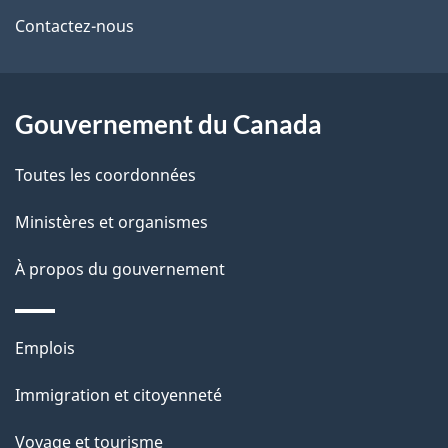
de
l
Contactez-nous
ce
s
site
d
Gouvernement du Canada
e
Toutes les coordonnées
l
Ministères et organismes
a
À propos du gouvernement
p
a
Thèmes
Emplois
g
et
Immigration et citoyenneté
sujets
e
Voyage et tourisme