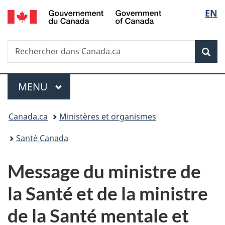
/
Sélec
EN
Passer
Passer
Passer
Government
au
à
à
de
of
contenu
«
la
Canada
Recherche
Rechercher
principal
Au
version
Rec
la
dans
sujet
HTML
Canada.ca
du
simplifiée
langu
Menu
gouvernement
MENU
PRINCIPAL
»
Vous
Canada.ca
Ministères et organismes
êtes
Santé Canada
ici :
Message du ministre de
la Santé et de la ministre
de la Santé mentale et