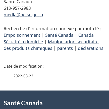
Santé Canada
613-957-2983
media@hc-sc.gc.ca
Recherche d'information connexe par mot-clé :
Empoisonnement
|
Santé Canada
|
Canada
|
Sécurité à domicile
|
Manipulation sécuritaire
des produits chimiques
|
parents
|
déclarations
D
é
2022-03-23
t
À
a
Santé Canada
propos
i