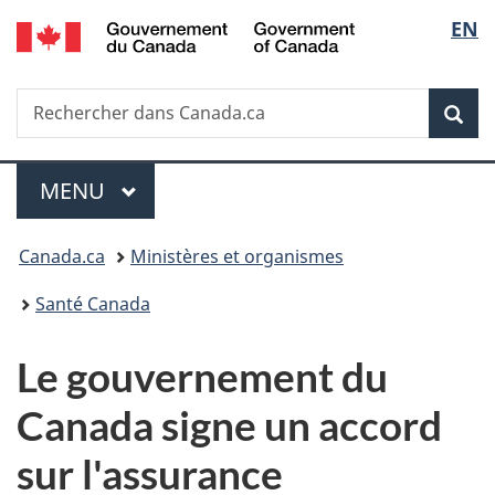
/
Sélec
EN
Passer
Passer
Passer
Government
au
à
à
de
of
contenu
«
la
Canada
Recherche
Rechercher
principal
Au
version
Rec
la
dans
sujet
HTML
Canada.ca
du
simplifiée
langu
Menu
gouvernement
MENU
PRINCIPAL
»
Vous
Canada.ca
Ministères et organismes
êtes
Santé Canada
ici :
Le gouvernement du
Canada signe un accord
sur l'assurance