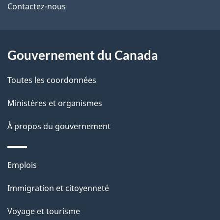
de
l
Contactez-nous
ce
s
site
d
Gouvernement du Canada
e
Toutes les coordonnées
l
Ministères et organismes
a
À propos du gouvernement
p
a
Thèmes
Emplois
g
et
Immigration et citoyenneté
sujets
e
Voyage et tourisme