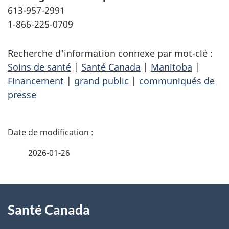
613-957-2991
1-866-225-0709
Recherche d'information connexe par mot-clé :
Soins de santé
|
Santé Canada
|
Manitoba
|
Financement
|
grand public
|
communiqués de
presse
D
é
2026-01-26
t
À
a
Santé Canada
propos
i