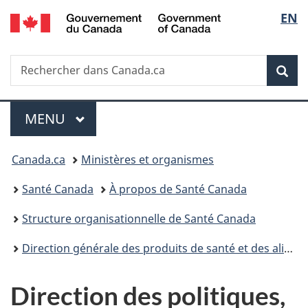
/
Sélec
EN
Passer
Passer
Passer
Government
au
à
à
de
of
contenu
«
la
Canada
Recherche
Rechercher
principal
Au
version
Rec
la
dans
sujet
HTML
Canada.ca
du
simplifiée
langu
Menu
gouvernement
MENU
PRINCIPAL
»
Vous
Canada.ca
Ministères et organismes
êtes
Santé Canada
À propos de Santé Canada
ici :
Structure organisationnelle de Santé Canada
Direction générale des produits de santé et des aliments
Direction des politiques,