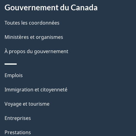
site
d
Gouvernement du Canada
e
Toutes les coordonnées
l
Ministères et organismes
a
À propos du gouvernement
p
a
Thèmes
Emplois
g
et
Immigration et citoyenneté
sujets
e
Voyage et tourisme
Entreprises
Prestations