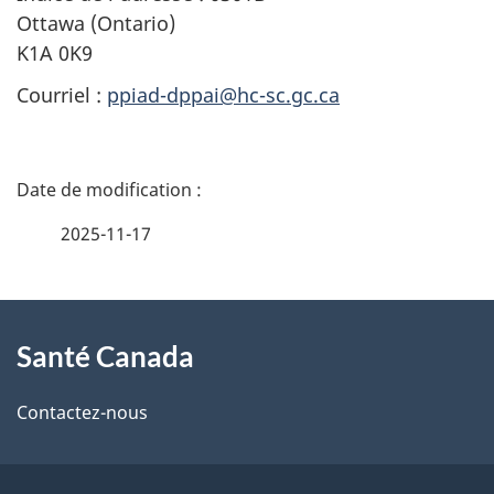
Ottawa (Ontario)
K1A 0K9
Courriel :
ppiad-dppai@hc-sc.gc.ca
D
é
2025-11-17
t
À
a
Santé Canada
propos
i
de
l
Contactez-nous
ce
s