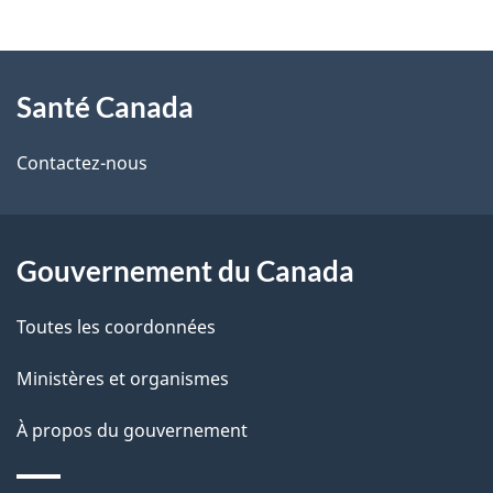
t
À
a
Santé Canada
propos
i
de
l
Contactez-nous
ce
s
site
d
Gouvernement du Canada
e
Toutes les coordonnées
l
Ministères et organismes
a
À propos du gouvernement
p