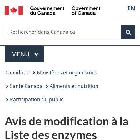
/
Sélec
EN
Passer
Passer
Passer
Government
au
à
à
de
of
contenu
«
la
Canada
Recherche
Rechercher
principal
Au
version
Rec
la
dans
sujet
HTML
Canada.ca
du
simplifiée
langu
Menu
gouvernement
MENU
PRINCIPAL
»
Vous
Canada.ca
Ministères et organismes
êtes
Santé Canada
Aliments et nutrition
ici :
Participation du public
Avis de modification à la
Liste des enzymes