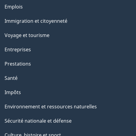
a
Thèmes
Emplois
g
et
Immigration et citoyenneté
sujets
e
Voyage et tourisme
Entreprises
Prestations
Santé
Impôts
Environnement et ressources naturelles
Sécurité nationale et défense
Culture, histoire et sport