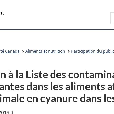
Passer
Passer
Passer
au
à
à
/
R
contenu
«
la
Government
d
principal
Au
version
of
C
sujet
HTML
Canada
du
simplifiée
gouvernement
»
té Canada
Aliments et nutrition
Participation du publi
n à la Liste des contamin
ntes dans les aliments a
male en cyanure dans le
2019-1