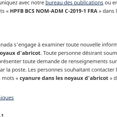
niquez avec notre
bureau des publications
ou en
ts «
HPFB BCS NOM-ADM C-2019-1 FRA
» dans l
anada s'engage à examiner toute nouvelle informa
noyaux d'abricot
. Toute personne désirant soum
 présenter toute demande de renseignements sur c
t par la poste. Les personnes souhaitant contacter 
es mots «
cyanure dans les noyaux d'abricot
» d
miques