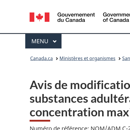
Sélection
de
la
Menu
MENU
PRINCIPAL
langue
Vous
Canada.ca
Ministères et organismes
San
êtes
ici :
Avis de modificatio
substances adultéra
concentration maxi
Numéro de référence: NOM/ADM C-