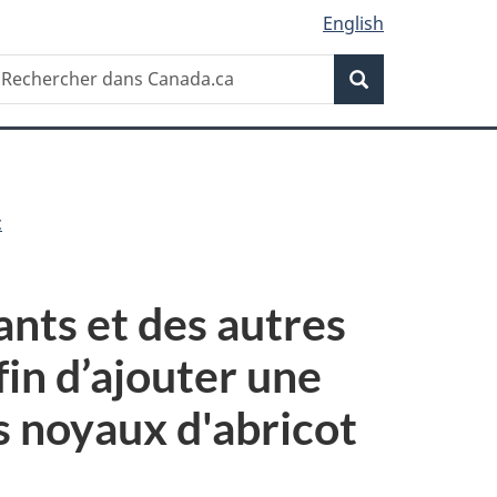
English
Recherche
echercher
Recherche
ans
anada.ca
c
ants et des autres
fin d’ajouter une
s noyaux d'abricot