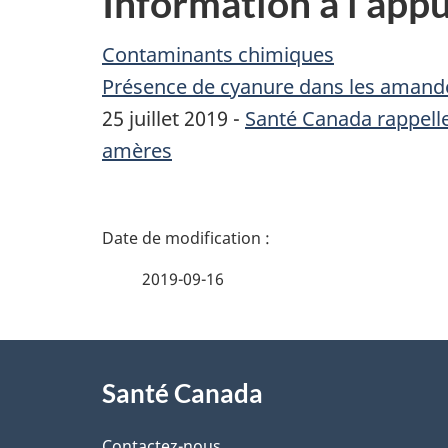
Information à l'appu
Contaminants chimiques
Présence de cyanure dans les amand
25 juillet 2019 -
Santé Canada rappell
amères
D
é
2019-09-16
t
À
a
Santé Canada
propos
i
Contactez-nous