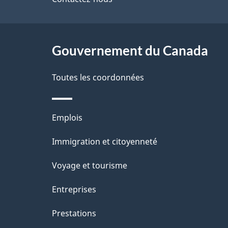
de
l
ce
s
site
Gouvernement du Canada
d
e
Toutes les coordonnées
l
Thèmes
Emplois
a
et
Immigration et citoyenneté
p
sujets
Voyage et tourisme
a
Entreprises
g
Prestations
e