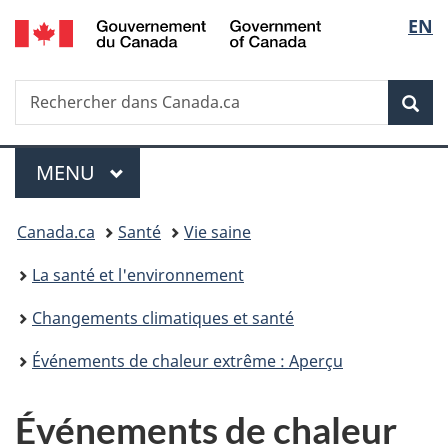
/
Sélec
EN
Passer
Passer
Passer
Government
au
à
à
de
of
contenu
«
la
Canada
Recherche
Rechercher
principal
Au
version
Rec
la
dans
sujet
HTML
Canada.ca
du
simplifiée
langu
Menu
gouvernement
MENU
PRINCIPAL
»
Vous
Canada.ca
Santé
Vie saine
êtes
La santé et l'environnement
ici :
Changements climatiques et santé
Événements de chaleur extrême : Aperçu
Événements de chaleur