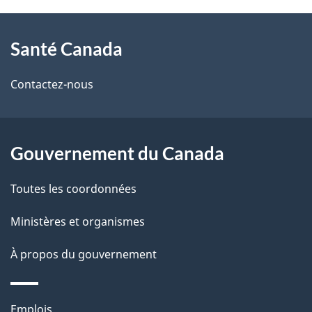
À
a
Santé Canada
propos
i
de
l
Contactez-nous
ce
s
site
d
Gouvernement du Canada
e
Toutes les coordonnées
l
Ministères et organismes
a
À propos du gouvernement
p
a
Thèmes
Emplois