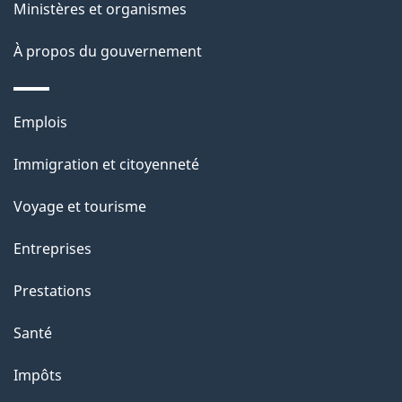
Ministères et organismes
a
À propos du gouvernement
p
a
Thèmes
Emplois
g
et
Immigration et citoyenneté
sujets
e
Voyage et tourisme
Entreprises
Prestations
Santé
Impôts