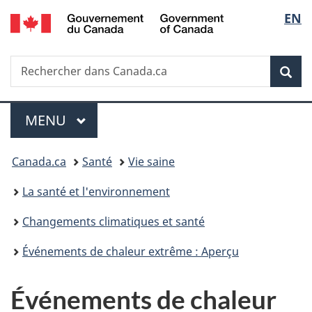
/
Sélec
EN
Passer
Passer
Passer
Government
au
à
à
de
of
contenu
«
la
Canada
Recherche
Rechercher
principal
Au
version
Rec
la
dans
sujet
HTML
Canada.ca
du
simplifiée
langu
Menu
gouvernement
MENU
PRINCIPAL
»
Vous
Canada.ca
Santé
Vie saine
êtes
La santé et l'environnement
ici :
Changements climatiques et santé
Événements de chaleur extrême : Aperçu
Événements de chaleur