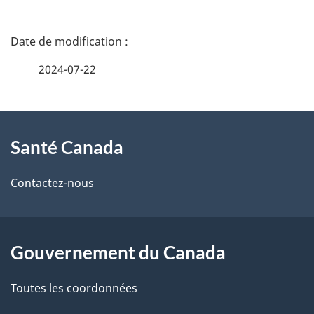
D
é
2024-07-22
t
À
a
Santé Canada
propos
i
de
l
Contactez-nous
ce
s
site
d
Gouvernement du Canada
e
Toutes les coordonnées
l