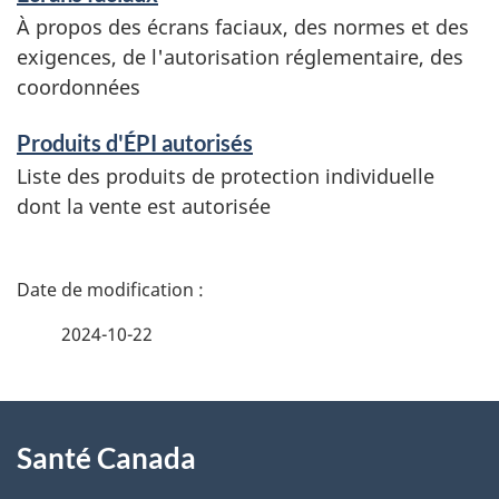
m
À propos des écrans faciaux, des normes et des
a
exigences, de l'autorisation réglementaire, des
coordonnées
t
i
Produits d'ÉPI autorisés
o
Liste des produits de protection individuelle
dont la vente est autorisée
n
D
é
2024-10-22
t
À
a
Santé Canada
propos
i