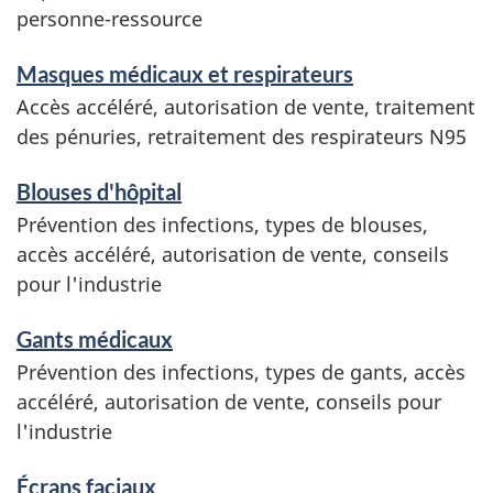
personne-ressource
i
c
Masques médicaux et respirateurs
Accès accéléré, autorisation de vente, traitement
e
des pénuries, retraitement des respirateurs N95
s
a
Blouses d'hôpital
Prévention des infections, types de blouses,
n
accès accéléré, autorisation de vente, conseils
d
pour l'industrie
i
Gants médicaux
n
Prévention des infections, types de gants, accès
f
accéléré, autorisation de vente, conseils pour
o
l'industrie
r
Écrans faciaux