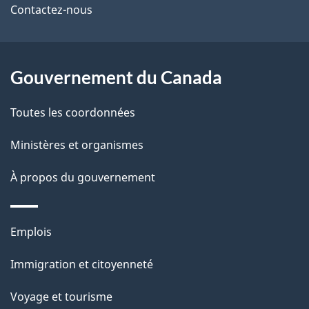
de
l
Contactez-nous
ce
s
site
d
Gouvernement du Canada
e
Toutes les coordonnées
l
Ministères et organismes
a
À propos du gouvernement
p
a
Thèmes
Emplois
g
et
Immigration et citoyenneté
sujets
e
Voyage et tourisme