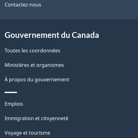
de
l
Contactez-nous
ce
s
site
d
Gouvernement du Canada
e
Toutes les coordonnées
l
Ministères et organismes
a
À propos du gouvernement
p
a
Thèmes
Emplois
g
et
Immigration et citoyenneté
sujets
e
Voyage et tourisme