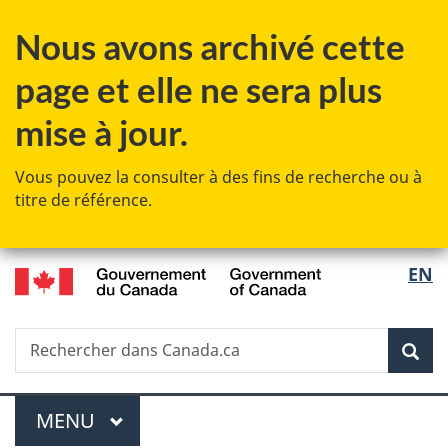
Passer
Passer
Passer
Nous avons archivé cette
au
à
à
contenu
«
la
page et elle ne sera plus
principal
Au
version
sujet
HTML
mise à jour.
du
simplifiée
gouvernement
Vous pouvez la consulter à des fins de recherche ou à
»
titre de référence.
/
Sélec
EN
Government
de
of
Canada
Recherche
Rechercher
Rec
la
dans
Canada.ca
langu
Menu
MENU
PRINCIPAL