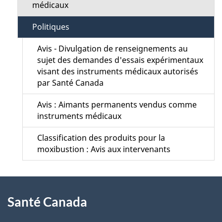
d
médicaux
i
e
Politiques
o
l
Avis - Divulgation de renseignements au
n
sujet des demandes d'essais expérimentaux
a
visant des instruments médicaux autorisés
M
par Santé Canada
p
e
Avis : Aimants permanents vendus comme
a
instruments médicaux
n
g
Classification des produits pour la
u
moxibustion : Avis aux intervenants
e
À
Santé Canada
propos