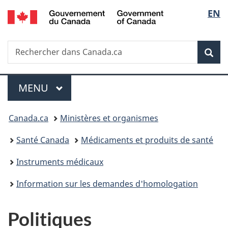
/
Sélec
EN
Passer
Passer
Passer
Passer
Government
au
à
au
à
de
of
contenu
«
menu
la
Canada
Recherche
Rechercher
principal
Au
de
version
Rec
la
dans
sujet
la
HTML
Canada.ca
du
section
simplifiée
langu
Menu
gouvernement
MENU
PRINCIPAL
»
Vous
Canada.ca
Ministères et organismes
êtes
Santé Canada
Médicaments et produits de santé
ici :
Instruments médicaux
Information sur les demandes d'homologation
Politiques