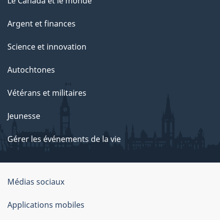
Le Canada et le monde
Argent et finances
Science et innovation
Autochtones
Vétérans et militaires
Jeunesse
Gérer les événements de la vie
Organisation
Médias sociaux
du
Applications mobiles
gouvernement