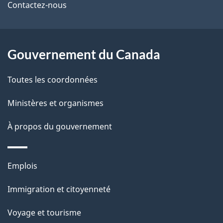
de
Contactez-nous
ce
site
Gouvernement du Canada
Toutes les coordonnées
Ministères et organismes
À propos du gouvernement
Thèmes
Emplois
et
Immigration et citoyenneté
sujets
Voyage et tourisme