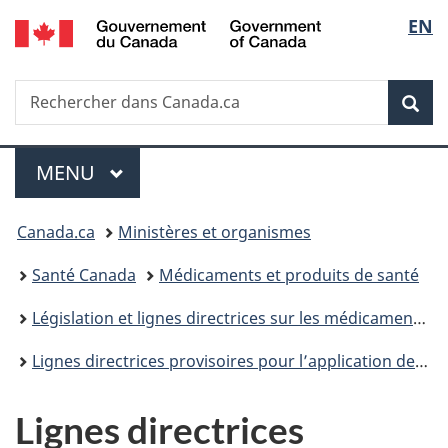
/
Sélec
EN
Passer
Passer
Passer
Government
au
à
à
de
of
contenu
«
la
Canada
Recherche
Rechercher
principal
Au
version
Rec
la
dans
sujet
HTML
Canada.ca
du
simplifiée
langu
Menu
gouvernement
MENU
PRINCIPAL
»
Vous
Canada.ca
Ministères et organismes
êtes
Santé Canada
Médicaments et produits de santé
ici :
Législation et lignes directrices sur les médicaments et produits de santé
Lignes directrices provisoires pour l’application des pouvoirs en vertu de la Loi visant à protéger les Canadiens contre les drogues dangereuses (Loi de Vanessa) : Aperçu
Lignes directrices