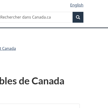
English
Recherche
echercher
Recherche
ans
anada.ca
t Canada
ables de Canada