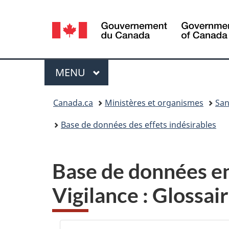
Sélection
de
la
Menu
MENU
PRINCIPAL
langue
Vous
Canada.ca
Ministères et organismes
San
êtes
Base de données des effets indésirables
ici :
Base de données en
Vigilance : Glossai