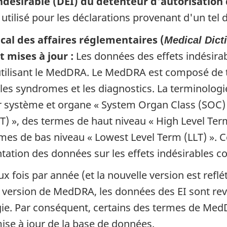
ndésirable (DEI) du détenteur d'autorisation
utilisé pour les déclarations provenant d'un tel 
al des affaires réglementaires (
Medical Dicti
 mises à jour :
Les données des effets indésirab
utilisant le MedDRA. Le MedDRA est composé de 
les syndromes et les diagnostics. La terminologie
 par système et organe « System Organ Class (SOC
) », des termes de haut niveau « High Level Term
rmes de bas niveau « Lowest Level Term (LLT) ». 
entation des données sur les effets indésirables
ux fois par année (et la nouvelle version est ref
version de MedDRA, les données des EI sont revue
gie. Par conséquent, certains des termes de Me
mise à jour de la base de données.