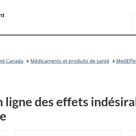
Passer
Passer
Passer
au
à
à
/
R
contenu
«
la
Government
d
principal
Au
version
of
C
sujet
HTML
Canada
du
simplifiée
gouvernement
»
té Canada
Médicaments et produits de santé
MedEffe
 ligne des effets indésir
re