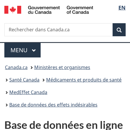
/
Sélec
EN
Passer
Passer
Passer
Government
au
à
à
de
of
contenu
«
la
Canada
Recherche
Rechercher
principal
Au
version
Rec
la
dans
sujet
HTML
Canada.ca
du
simplifiée
langu
Menu
gouvernement
MENU
PRINCIPAL
»
Vous
Canada.ca
Ministères et organismes
êtes
Santé Canada
Médicaments et produits de santé
ici :
MedEffet Canada
Base de données des effets indésirables
Base de données en ligne