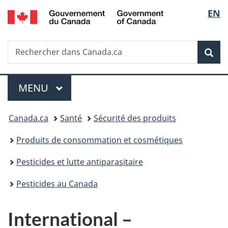
/
Sélec
EN
Passer
Passer
Passer
Government
au
à
à
de
of
contenu
«
la
Canada
Recherche
Rechercher
principal
Au
version
Rec
la
dans
sujet
HTML
Canada.ca
du
simplifiée
langu
Menu
gouvernement
MENU
PRINCIPAL
»
Vous
Canada.ca
Santé
Sécurité des produits
êtes
Produits de consommation et cosmétiques
ici :
Pesticides et lutte antiparasitaire
Pesticides au Canada
International –