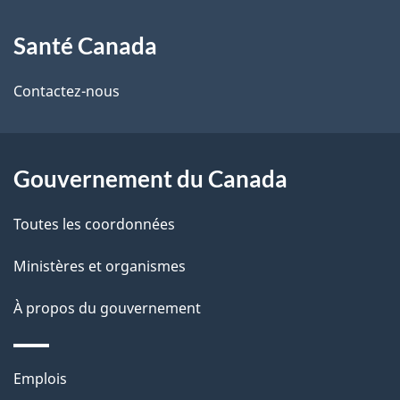
À
a
Santé Canada
propos
i
de
l
Contactez-nous
ce
s
site
d
Gouvernement du Canada
e
Toutes les coordonnées
l
Ministères et organismes
a
À propos du gouvernement
p
a
Thèmes
Emplois