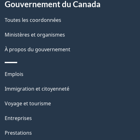
site
d
Gouvernement du Canada
e
Toutes les coordonnées
l
Ministères et organismes
a
À propos du gouvernement
p
a
Thèmes
Emplois
g
et
Immigration et citoyenneté
sujets
e
Voyage et tourisme
Entreprises
Prestations