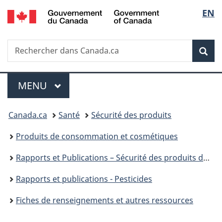
/
Sélec
EN
Passer
Passer
Passer
Government
au
à
à
de
of
contenu
«
la
Canada
Recherche
Rechercher
principal
Au
version
Rec
la
dans
sujet
HTML
Canada.ca
du
simplifiée
langu
Menu
gouvernement
MENU
PRINCIPAL
»
Vous
Canada.ca
Santé
Sécurité des produits
êtes
Produits de consommation et cosmétiques
ici :
Rapports et Publications – Sécurité des produits de consommation
Rapports et publications - Pesticides
Fiches de renseignements et autres ressources