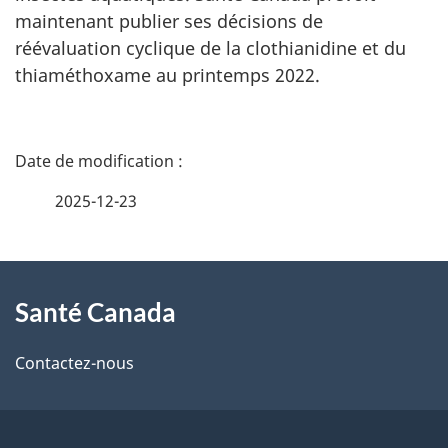
maintenant publier ses décisions de
réévaluation cyclique de la clothianidine et du
thiaméthoxame au printemps 2022.
D
é
2025-12-23
t
À
a
Santé Canada
propos
i
de
l
Contactez-nous
ce
s