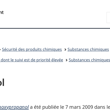
Passer
Passer
Passer
au
à
à
/
R
contenu
«
la
Government
d
principal
Au
version
of
C
sujet
HTML
Canada
du
simplifiée
gouvernement
»
Sécurité des produits chimiques
Substances chimiques
dont le suivi est de priorité élevée
Substances chimiques 
l
thoxypropanol
a été publiée le 7 mars 2009 dans l