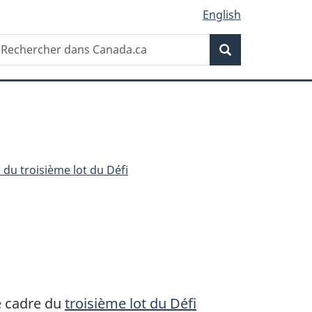
English
Recherche
echercher
Recherche
ans
anada.ca
du troisième lot du Défi
e cadre du
troisième lot du Défi