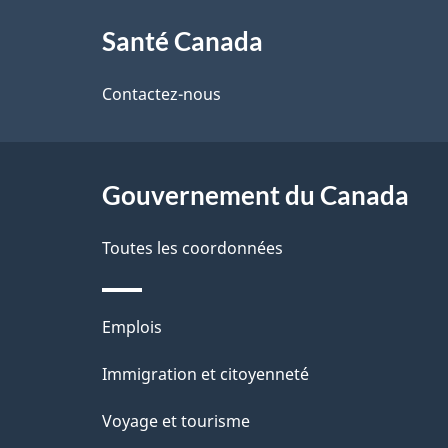
À
a
Santé Canada
propos
i
de
Contactez-nous
l
ce
s
site
Gouvernement du Canada
d
e
Toutes les coordonnées
l
Thèmes
Emplois
a
et
Immigration et citoyenneté
p
sujets
Voyage et tourisme
a