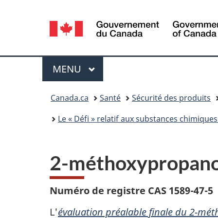
Sélection
de
la
Menu
MENU
PRINCIPAL
langue
Vous
Canada.ca
Santé
Sécurité des produits
êtes
Le « Défi » relatif aux substances chimiques 
ici :
2-méthoxypropano
Numéro de registre CAS 1589-47-5
L'
évaluation préalable finale du 2-mé