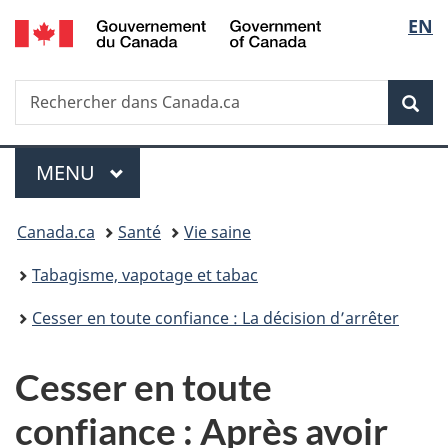
/
Sélec
EN
Passer
Passer
Passer
Government
au
à
à
de
of
contenu
«
la
Canada
Recherche
Rechercher
principal
Au
version
Rec
la
dans
sujet
HTML
Canada.ca
du
simplifiée
langu
Menu
gouvernement
MENU
PRINCIPAL
»
Vous
Canada.ca
Santé
Vie saine
êtes
Tabagisme, vapotage et tabac
ici :
Cesser en toute confiance : La décision d’arrêter
Cesser en toute
confiance : Après avoir