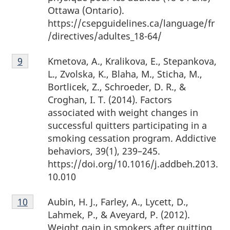
page
Ottawa (Ontario).
8
https://csepguidelines.ca/language/fr
/directives/adultes_18-64/
Note
Kmetova, A., Kralikova, E., Stepankova,
Retour à la référence de la note de bas de page
9
de
L., Zvolska, K., Blaha, M., Sticha, M.,
bas
Bortlicek, Z., Schroeder, D. R., &
de
Croghan, I. T. (2014). Factors
page
associated with weight changes in
9
successful quitters participating in a
smoking cessation program. Addictive
behaviors, 39(1), 239–245.
https://doi.org/10.1016/j.addbeh.2013.
10.010
Note
Aubin, H. J., Farley, A., Lycett, D.,
Retour à la référence de la note de bas de page
10
de
Lahmek, P., & Aveyard, P. (2012).
bas
Weight gain in smokers after quitting