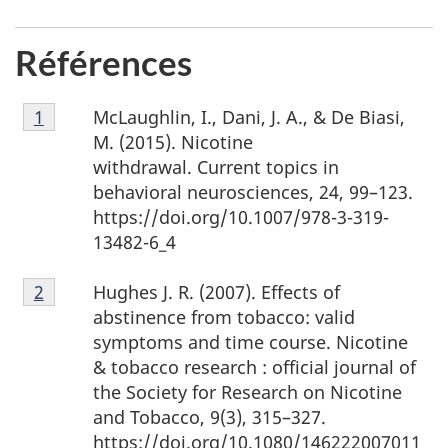
Références
Note
McLaughlin, I., Dani, J. A., & De Biasi,
Retour à la référence de la note de bas de page
1
de
M. (2015). Nicotine
bas
withdrawal. Current topics in
de
behavioral neurosciences, 24, 99–123.
page
https://doi.org/10.1007/978-3-319-
1
13482-6_4
Note
Hughes J. R. (2007). Effects of
Retour à la référence de la note de bas de page
2
de
abstinence from tobacco: valid
bas
symptoms and time course. Nicotine
de
& tobacco research : official journal of
page
the Society for Research on Nicotine
2
and Tobacco, 9(3), 315–327.
https://doi.org/10.1080/146222007011