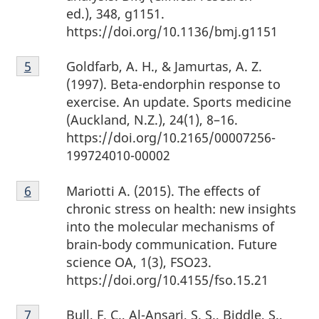
ed.), 348, g1151.
https://doi.org/10.1136/bmj.g1151
Note
Goldfarb, A. H., & Jamurtas, A. Z.
Retour à la référence de la note de bas de page
5
de
(1997). Beta-endorphin response to
bas
exercise. An update. Sports medicine
de
(Auckland, N.Z.), 24(1), 8–16.
page
https://doi.org/10.2165/00007256-
5
199724010-00002
Note
Mariotti A. (2015). The effects of
Retour à la référence de la note de bas de page
6
de
chronic stress on health: new insights
bas
into the molecular mechanisms of
de
brain-body communication. Future
page
science OA, 1(3), FSO23.
6
https://doi.org/10.4155/fso.15.21
Note
Bull, F. C., Al-Ansari, S. S., Biddle, S.,
Retour à la référence de la note de bas de page
7