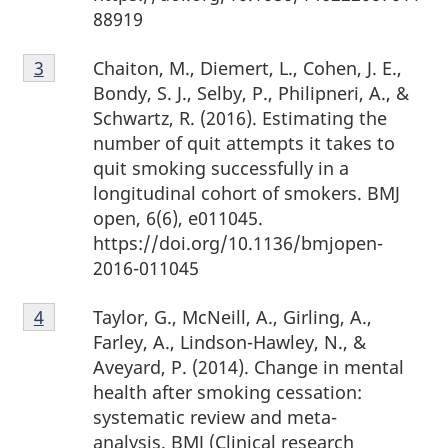
88919
Note
Chaiton, M., Diemert, L., Cohen, J. E.,
Retour à la référence de la note de bas de page
3
de
Bondy, S. J., Selby, P., Philipneri, A., &
bas
Schwartz, R. (2016). Estimating the
de
number of quit attempts it takes to
page
quit smoking successfully in a
3
longitudinal cohort of smokers. BMJ
open, 6(6), e011045.
https://doi.org/10.1136/bmjopen-
2016-011045
Note
Taylor, G., McNeill, A., Girling, A.,
Retour à la référence de la note de bas de page
4
de
Farley, A., Lindson-Hawley, N., &
bas
Aveyard, P. (2014). Change in mental
de
health after smoking cessation:
page
systematic review and meta-
4
analysis. BMJ (Clinical research