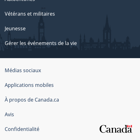
Vétérans et militaires
Jeunesse
Gérer les événements de la vie
Organisation
Médias sociaux
du
Applications mobiles
gouvernement
du
À propos de Canada.ca
Canada
Avis
Confidentialité