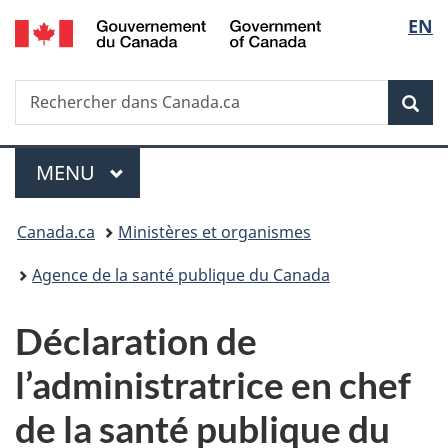
/
Sélec
EN
Passer
Passer
Passer
Government
au
à
à
de
of
contenu
«
la
Canada
Recherche
Rechercher
principal
Au
version
Rec
la
dans
sujet
HTML
Canada.ca
du
simplifiée
langu
Menu
gouvernement
MENU
PRINCIPAL
»
Vous
Canada.ca
Ministères et organismes
êtes
Agence de la santé publique du Canada
ici :
Déclaration de
l’administratrice en chef
de la santé publique du