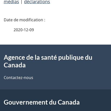
médias
|
déclarations
D
é
2020-12-09
t
À
a
Agence de la santé publique du
propos
i
Canada
de
l
Contactez-nous
ce
s
site
d
Gouvernement du Canada
e