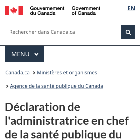
/
Sélec
EN
Passer
Passer
Passer
Government
au
à
à
de
of
contenu
«
la
Canada
Recherche
Rechercher
principal
Au
version
Rec
la
dans
sujet
HTML
Canada.ca
du
simplifiée
langu
Menu
gouvernement
MENU
PRINCIPAL
»
Vous
Canada.ca
Ministères et organismes
êtes
Agence de la santé publique du Canada
ici :
Déclaration de
l'administratrice en chef
de la santé publique du