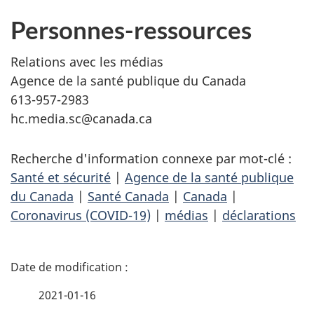
Personnes-ressources
Relations avec les médias
Agence de la santé publique du Canada
613-957-2983
hc.media.sc@canada.ca
Recherche d'information connexe par mot-clé :
Santé et sécurité
|
Agence de la santé publique
du Canada
|
Santé Canada
|
Canada
|
Coronavirus (COVID-19)
|
médias
|
déclarations
D
é
2021-01-16