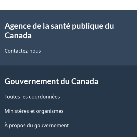
t
À
a
Agence de la santé publique du
propos
i
Canada
de
l
Contactez-nous
ce
s
site
d
Gouvernement du Canada
e
l
Toutes les coordonnées
a
Ministères et organismes
p
À propos du gouvernement
a