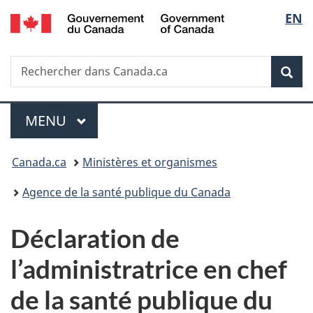
/
Sélec
EN
Passer
Passer
Passer
Government
au
à
à
de
of
contenu
«
la
Canada
Recherche
Rechercher
principal
Au
version
Rec
la
dans
sujet
HTML
Canada.ca
du
simplifiée
langu
Menu
gouvernement
MENU
PRINCIPAL
»
Vous
Canada.ca
Ministères et organismes
êtes
Agence de la santé publique du Canada
ici :
Déclaration de
l’administratrice en chef
de la santé publique du