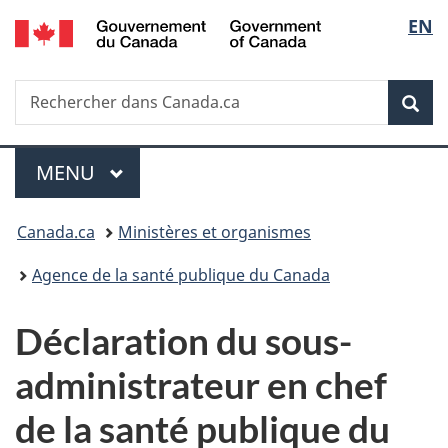
/
Sélec
EN
Passer
Passer
Passer
Government
au
à
à
de
of
contenu
«
la
Canada
Recherche
Rechercher
principal
Au
version
Rec
la
dans
sujet
HTML
Canada.ca
du
simplifiée
langu
Menu
gouvernement
MENU
PRINCIPAL
»
Vous
Canada.ca
Ministères et organismes
êtes
Agence de la santé publique du Canada
ici :
Déclaration du sous-
administrateur en chef
de la santé publique du