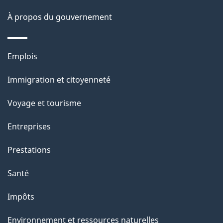
p
À propos du gouvernement
a
g
Thèmes
Emplois
et
e
Immigration et citoyenneté
sujets
Voyage et tourisme
Entreprises
Prestations
Santé
Impôts
Environnement et ressources naturelles