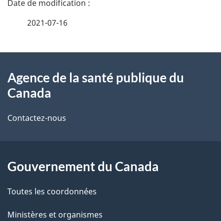
é
2021-07-16
t
À
a
Agence de la santé publique du
propos
i
Canada
de
l
Contactez-nous
ce
s
site
d
Gouvernement du Canada
e
l
Toutes les coordonnées
a
Ministères et organismes