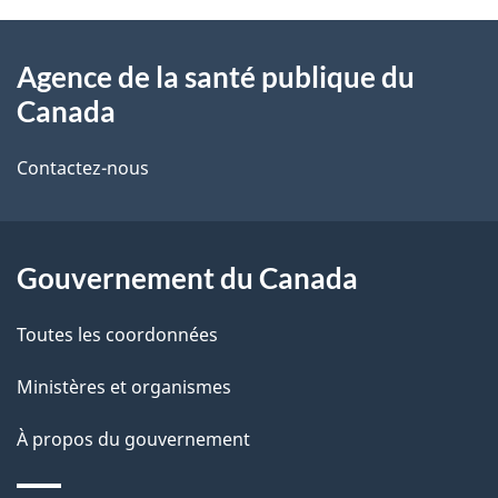
n
À
a
a
Agence de la santé publique du
v
propos
i
Canada
i
de
l
g
Contactez-nous
ce
s
a
t
site
d
i
Gouvernement du Canada
e
o
n
l
Toutes les coordonnées
a
Ministères et organismes
p
À propos du gouvernement
a