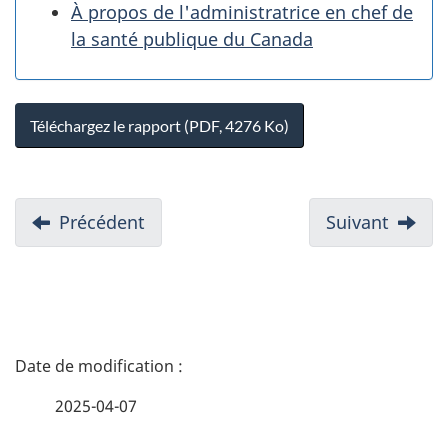
À propos de l'administratrice en chef de
la santé publique du Canada
Téléchargez le rapport (PDF, 4276 Ko)
D
Précédent
:
Suivant
:
o
6.
8.
c
Manipuler
Référe
u
les
antibiotiques
m
D
avec
e
soin
é
n
2025-04-07
t
t