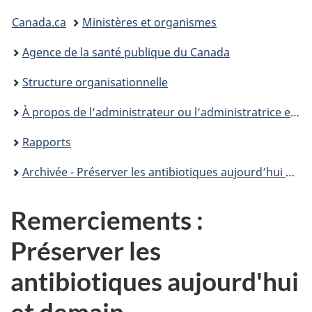
Vous
Canada.ca
Ministères et organismes
êtes
Agence de la santé publique du Canada
ici :
Structure organisationnelle
À propos de l’administrateur ou l’administratrice en chef de la santé publique du Canada (ACSP)
Rapports
Archivée - Préserver les antibiotiques aujourd’hui et demain
Remerciements :
Préserver les
antibiotiques aujourd'hui
et demain