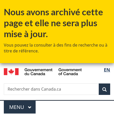
Passer
Passer
Passer
Nous avons archivé cette
au
à
à
contenu
«
la
page et elle ne sera plus
principal
Au
version
sujet
HTML
mise à jour.
du
simplifiée
gouvernement
Vous pouvez la consulter à des fins de recherche ou à
»
titre de référence.
/
Sélec
EN
Government
de
of
Canada
Recherche
Rechercher
Rec
la
dans
Canada.ca
langu
Menu
MENU
PRINCIPAL