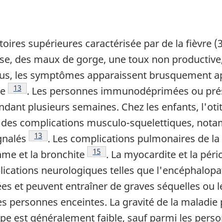
toires supérieures caractérisée par de la fièvre (
ise, des maux de gorge, une toux non productiv
idus, les symptômes apparaissent brusquement apr
Note de bas de page
13
ne
. Les personnes immunodéprimées ou prése
ant plusieurs semaines. Chez les enfants, l'oti
 bas de page
 des complications musculo-squelettiques, nota
Note de bas de page
13
gnalés
. Les complications pulmonaires de 
Note de bas de page
15
thme et la bronchite
. La myocardite et la pér
cations neurologiques telles que l'encéphalopath
lées et peuvent entraîner de graves séquelles ou 
es personnes enceintes. La gravité de la maladie
ippe est généralement faible, sauf parmi les per