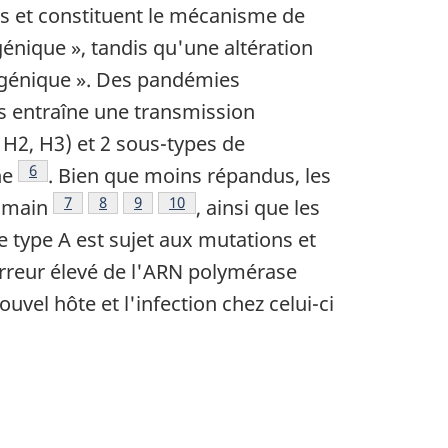
tes et constituent le mécanisme de
igénique », tandis qu'une altération
igénique ». Des pandémies
us entraîne une transmission
 H2, H3) et 2 sous-types de
Note de bas de page
6
ne
. Bien que moins répandus, les
Note de bas de page
7
Note de bas de page
8
Note de bas de page
9
Note de bas de page
10
humain
, ainsi que les
e type A est sujet aux mutations et
erreur élevé de l'ARN polymérase
uvel hôte et l'infection chez celui-ci