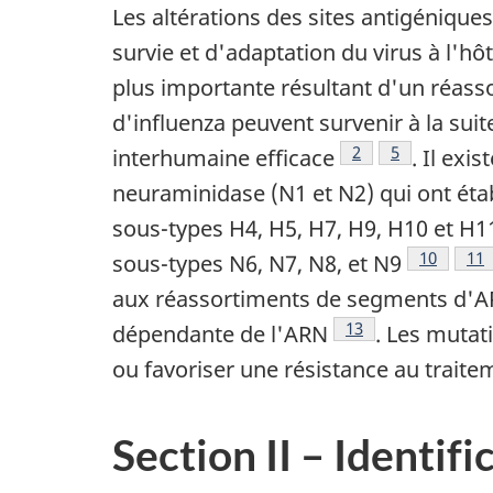
Les altérations des sites antigénique
survie et d'adaptation du virus à l'hô
plus importante résultant d'un réas
d'influenza peuvent survenir à la sui
Note de bas de pa
2
Note de bas 
5
interhumaine efficace
. Il exi
neuraminidase (N1 et N2) qui ont éta
sous-types H4, H5, H7, H9, H10 et H1
Note de b
10
Not
11
sous-types N6, N7, N8, et N9
aux réassortiments de segments d'ARN
Note de bas de pag
13
dépendante de l'ARN
. Les mutati
ou favoriser une résistance au traite
Section II – Identif