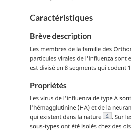
Caractéristiques
Brève description
Les membres de la famille des Ortho
particules virales de l'influenza son
est divisé en 8 segments qui codent 10
Propriétés
Les virus de l'influenza de type A son
l'hémagglutinine (HA) et de la neura
Note de bas
4
qui existent dans la nature
. Sur l
sous-types ont été isolés chez des o