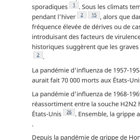
Note de bas de page
1
sporadiques
. Sous les climats te
Note de bas de page
2
Note de bas de page
15
pendant l'hiver
, alors que da
fréquence élevée de dérives ou de ca
introduisant des facteurs de virulen
historiques suggèrent que les graves
Note de bas de page
2
.
La pandémie d'influenza de 1957-1958 
aurait fait 70 000 morts aux États-Uni
La pandémie d'influenza de 1968-196
réassortiment entre la souche H2N2 h
Note de bas de page
26
États-Unis
. Ensemble, la grippe 
.
Depuis la pandémie de grippe de Hong