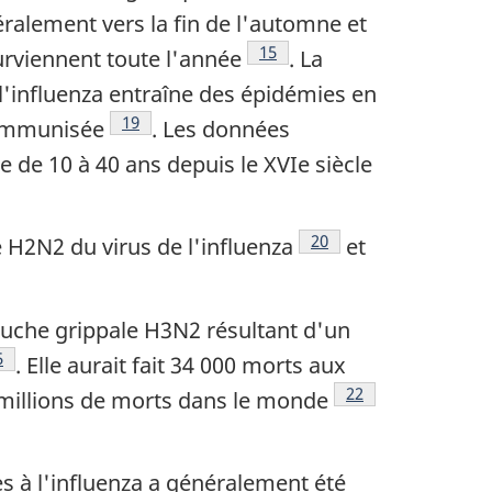
ralement vers la fin de l'automne et
Note de bas de page
15
surviennent toute l'année
. La
l'influenza entraîne des épidémies en
Note de bas de page
19
e immunisée
. Les données
 de 10 à 40 ans depuis le XVIe siècle
Note de bas de page
20
 H2N2 du virus de l'influenza
et
uche grippale H3N2 résultant d'un
ote de bas de page
5
. Elle aurait fait 34 000 morts aux
Note de bas de pa
22
2 millions de morts dans le monde
s à l'influenza a généralement été