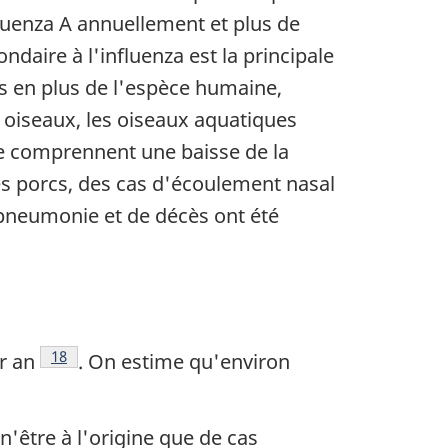
fluenza A annuellement et plus de
daire à l'influenza est la principale
s en plus de l'espèce humaine,
 oiseaux, les oiseaux aquatiques
le comprennent une baisse de la
s porcs, des cas d'écoulement nasal
e pneumonie et de décès ont été
Note de bas de page
18
r an
. On estime qu'environ
age
'être à l'origine que de cas