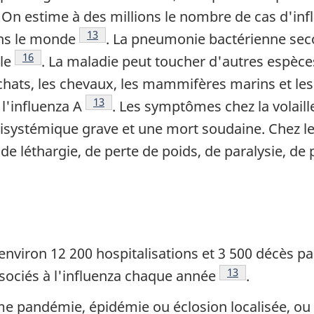
e de bas de page
. On estime à des millions le nombre de cas d'in
Note de bas de page
13
ans le monde
. La pneumonie bactérienne secon
Note de bas de page
16
le
. La maladie peut toucher d'autres espèce
chats, les chevaux, les mammifères marins et les
Note de bas de page
13
 l'influenza A
. Les symptômes chez la volail
isystémique grave et une mort soudaine. Chez le
 de léthargie, de perte de poids, de paralysie, d
'environ 12 200 hospitalisations et 3 500 décès pa
Note de bas de p
13
sociés à l'influenza chaque année
.
e pandémie, épidémie ou éclosion localisée, ou n