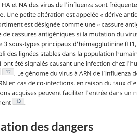
s HA et NA des virus de l'influenza sont fréquen
te. Une petite altération est appelée « dérive ant
sortiment est désignée comme une « cassure ant
te de cassures antigéniques si la mutation du vir
ge
de page
ste 3 sous-types principaux d'hémagglutinine (H1,
bli des lignées stables dans la population humai
1 ont été signalés causant une infection chez l'
as de page
e de bas de page
Note de bas de page
12
. Le génome du virus à ARN de l'influenza d
 en cas de co-infections, en raison du taux d'
e
ons acquises peuvent faciliter l'entrée dans un no
Note de bas de page
13
ment
.
ication des dangers