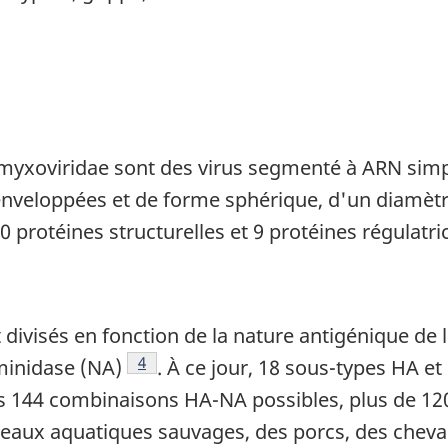
myxoviridae sont des virus segmenté à ARN simpl
t enveloppées et de forme sphérique, d'un diamèt
 protéines structurelles et 9 protéines régulatri
t divisés en fonction de la nature antigénique de 
Note de bas de page
4
minidase (NA)
. À ce jour, 18 sous-types HA e
 de page
es 144 combinaisons HA-NA possibles, plus de 120 
iseaux aquatiques sauvages, des porcs, des chev