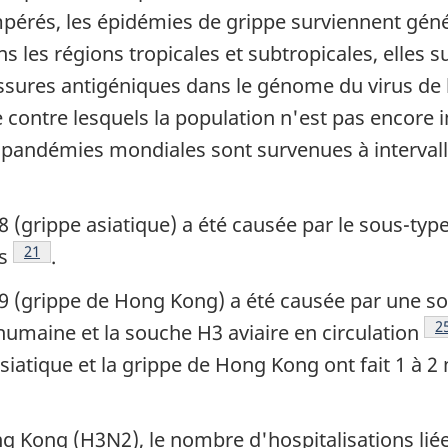
mpérés, les épidémies de grippe surviennent géné
ns les régions tropicales et subtropicales, elles 
ssures antigéniques dans le génome du virus de 
ce contre lesquels la population n'est pas encor
 pandémies mondiales sont survenues à intervalle
(grippe asiatique) a été causée par le sous-type
Note de bas de page
21
s
.
9 (grippe de Hong Kong) a été causée par une so
N
2
umaine et la souche H3 aviaire en circulation
asiatique et la grippe de Hong Kong ont fait 1 à 
 Kong (H3N2), le nombre d'hospitalisations liée