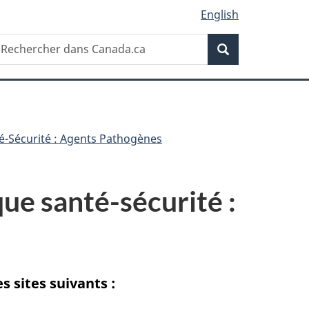
English
Recherche
echercher
Recherche
ans
anada.ca
é-Sécurité : Agents Pathogènes
que santé-sécurité :
s sites suivants :