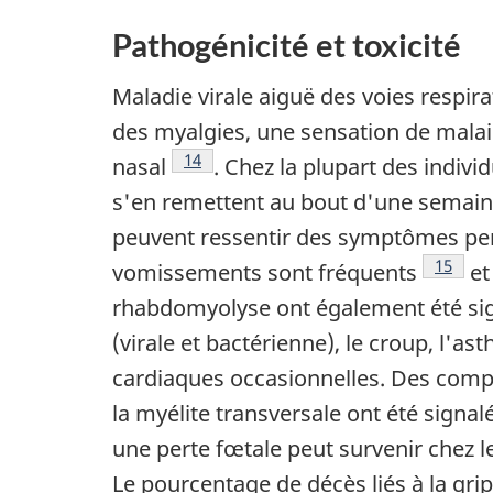
Pathogénicité et toxicité
Maladie virale aiguë des voies respira
des myalgies, une sensation de mala
Note de bas de page
14
nasal
. Chez la plupart des indiv
s'en remettent au bout d'une semai
peuvent ressentir des symptômes pend
Note de
15
vomissements sont fréquents
et
rhabdomyolyse ont également été si
(virale et bactérienne), le croup, l'as
cardiaques occasionnelles. Des compli
la myélite transversale ont été signa
une perte fœtale peut survenir chez l
Le pourcentage de décès liés à la gr