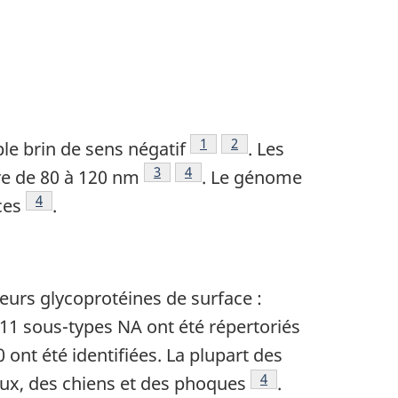
Note de bas de page
1
Note de bas de page
2
e brin de sens négatif
. Les
Note de bas de page
3
Note de bas de page
4
re de 80 à 120 nm
. Le génome
Note de bas de page
4
ces
.
leurs glycoprotéines de surface :
t 11 sous-types NA ont été répertoriés
ont été identifiées. La plupart des
Note de bas de page
4
aux, des chiens et des phoques
.