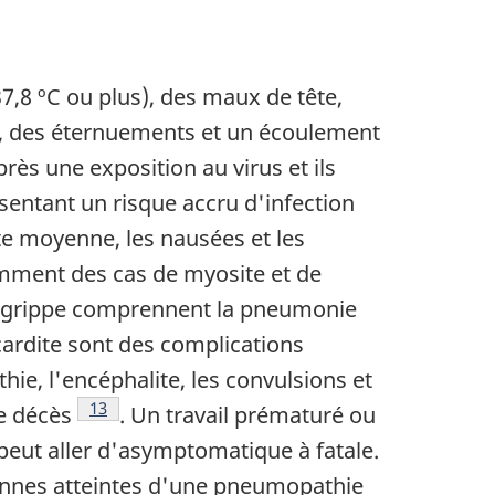
37,8 ºC ou plus), des maux de tête,
e, des éternuements et un écoulement
ès une exposition au virus et ils
ntant un risque accru d'infection
te moyenne, les nausées et les
mment des cas de myosite et de
la grippe comprennent la pneumonie
icardite sont des complications
ie, l'encéphalite, les convulsions et
Note de bas de page
13
le décès
. Un travail prématuré ou
 peut aller d'asymptomatique à fatale.
sonnes atteintes d'une pneumopathie