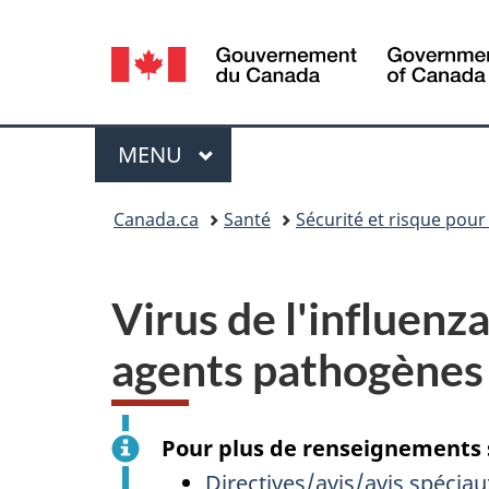
Sélection
de
la
Menu
MENU
PRINCIPAL
langue
Vous
Canada.ca
Santé
Sécurité et risque pour
êtes
ici :
Virus de l'influenz
agents pathogènes
Pour plus de renseignements su
Directives/avis/avis spéciau