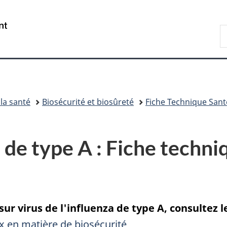
Passer
Passer
Passer
au
à
à
/
R
contenu
«
la
Government
d
principal
Au
version
of
C
sujet
HTML
Canada
du
simplifiée
gouvernement
»
 la santé
Biosécurité et biosûreté
Fiche Technique Sant
a de type A : Fiche techni
r virus de l'influenza de type A, consultez le
x en matière de biosécurité