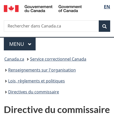
/
Sélec
EN
Passer
Passer
Passer
Government
au
à
à
de
of
contenu
«
la
Canada
Recherche
Rechercher
principal
Au
version
Rec
la
dans
sujet
HTML
Canada.ca
du
simplifiée
langu
Menu
gouvernement
MENU
PRINCIPAL
»
Vous
Canada.ca
Service correctionnel Canada
êtes
Renseignements sur l'organisation
ici :
Lois, règlements et politiques
Directives du commissaire
Directive du commissaire