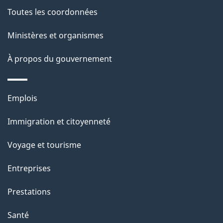
l
Toutes les coordonnées
a
Ministères et organismes
p
À propos du gouvernement
a
g
Thèmes
Emplois
e
et
Immigration et citoyenneté
sujets
Voyage et tourisme
Entreprises
Prestations
Santé