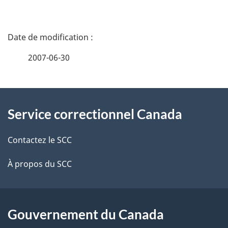
D
é
2007-06-30
t
À
a
Service correctionnel Canada
propos
i
de
l
Contactez le SCC
ce
s
À propos du SCC
site
d
e
Gouvernement du Canada