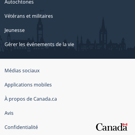
Autochtones
Vétérans et militaires
Jeunesse
Gérer les événements de la vie
Organisation
Médias sociaux
du
Applications mobiles
gouvernement
du
À propos de Canada.ca
Canada
Avis
Confidentialité