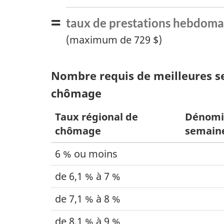
u
le
par
s
taux de prestations hebdoma
égal
(maximum de 729 $)
p
o
Nombre requis de meilleures se
u
chômage
r
Taux régional de
Dénomi
chômage
semain
r
6 % ou moins
i
de 6,1 % à 7 %
e
de 7,1 % à 8 %
z
de 8,1 % à 9 %