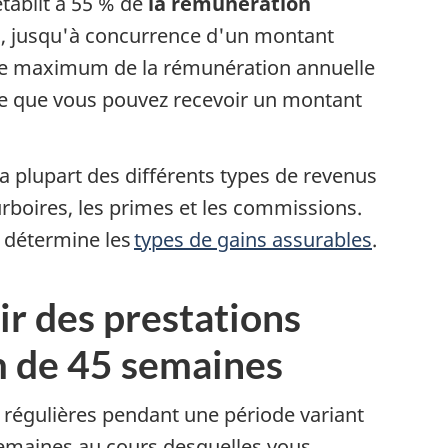
l
tablit à 55 % de
la rémunération
e
, jusqu'à concurrence d'un montant
, le maximum de la rémunération annuelle
i
fie que vous pouvez recevoir un montant
 plupart des différents types de revenus
t
rboires, les primes et les commissions.
 détermine les
types de gains assurables
.
r
r des prestations
 de 45 semaines
s
 régulières pendant une période variant
t
emaines au cours desquelles vous