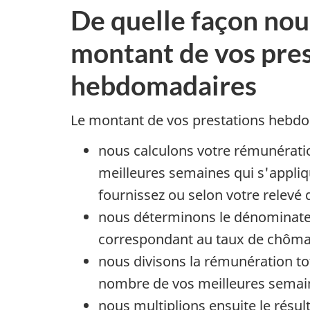
l
De quelle façon nou
i
montant de vos pres
è
hebdomadaires
r
Le montant de vos prestations hebdo
e
nous calculons votre rémunérati
s
meilleures semaines qui s'appliq
:
fournissez ou selon votre relevé 
nous déterminons le dénominate
M
correspondant au taux de chômag
o
nous divisons la rémunération to
nombre de vos meilleures semai
n
nous multiplions ensuite le résul