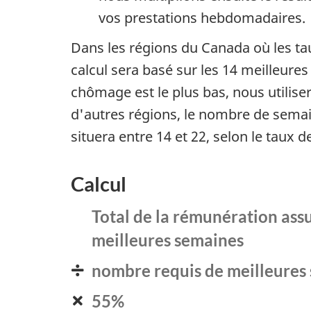
t
vos prestations hebdomadaires.
a
Dans les régions du Canada où les ta
calcul sera basé sur les 14 meilleure
n
chômage est le plus bas, nous utilis
t
d'autres régions, le nombre de semai
situera entre 14 et 22, selon le taux
q
u
Calcul
e
Total de la rémunération ass
meilleures semaines
v
nombre requis de meilleures
divisé
o
par
55%
multiplié