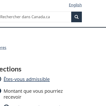
English
Recherche
echercher
Recherche
ans
anada.ca
ères
A
ections
Êtes-vous admissible
Montant que vous pourriez
recevoir
u