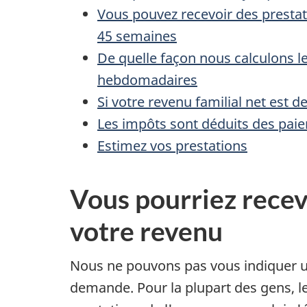
Vous pouvez recevoir des prest
a
45 semaines
n
De quelle façon nous calculons l
hebdomadaires
c
Si votre revenu familial net est 
e
Les impôts sont déduits des pai
Estimez vos prestations
-
e
Vous pourriez recev
m
votre revenu
p
Nous ne pouvons pas vous indiquer un
l
demande. Pour la plupart des gens, le