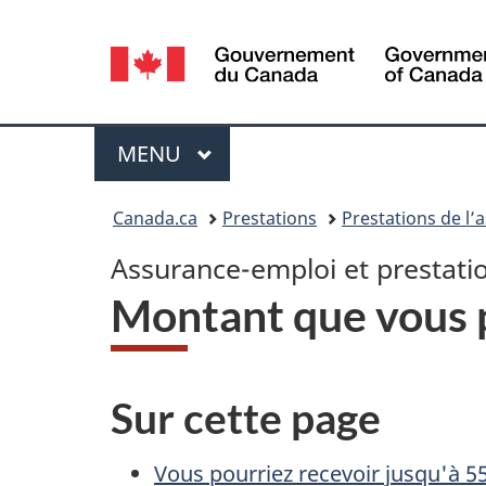
Sélection
de
la
Menu
MENU
PRINCIPAL
langue
Vous
Canada.ca
Prestations
Prestations de l’
êtes
A
Assurance-emploi et prestatio
ici :
Montant que vous p
s
s
Sur cette page
u
r
Vous pourriez recevoir jusqu'à 5