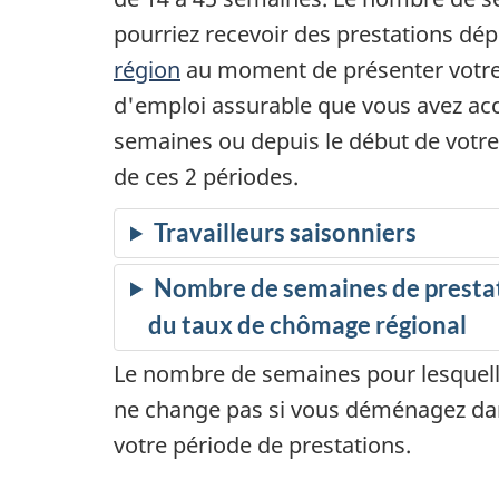
t
pourriez recevoir des prestations d
région
au moment de présenter votr
i
d'emploi assurable que vous avez ac
o
semaines ou depuis le début de votre
de ces 2 périodes.
n
Travailleurs saisonniers
s
Nombre de semaines de prestat
r
du taux de chômage régional
é
Le nombre de semaines pour lesquell
g
ne change pas si vous déménagez dan
votre période de prestations.
u