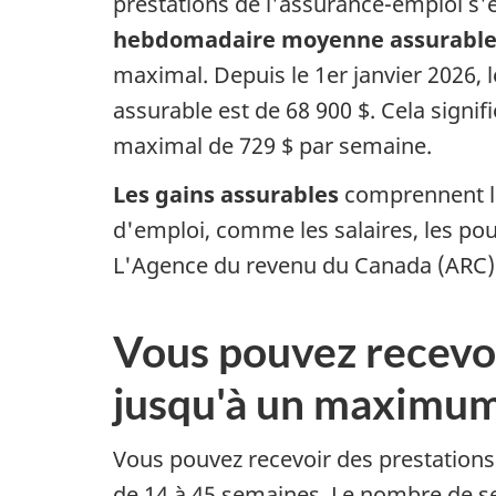
o
prestations de l'assurance-emploi s'é
hebdomadaire moyenne assurabl
i
maximal. Depuis le 1er janvier 2026
e
assurable est de 68 900 $. Cela signi
maximal de 729 $ par semaine.
t
Les gains assurables
comprennent la
p
d'emploi, comme les salaires, les pou
r
L'Agence du revenu du Canada (ARC)
e
Vous pouvez recevoi
s
jusqu'à un maximum
t
Vous pouvez recevoir des prestations
a
de 14 à 45 semaines. Le nombre de s