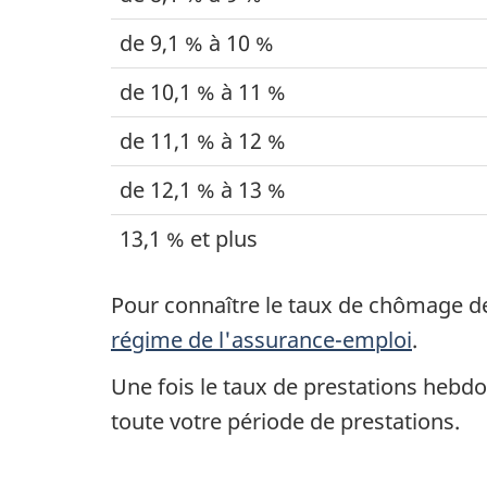
r
de 9,1 % à 10 %
e
de 10,1 % à 11 %
c
de 11,1 % à 12 %
e
de 12,1 % à 13 %
v
13,1 % et plus
o
Pour connaître le taux de chômage de 
i
régime de l'assurance-emploi
.
r
Une fois le taux de prestations hebdo
toute votre période de prestations.