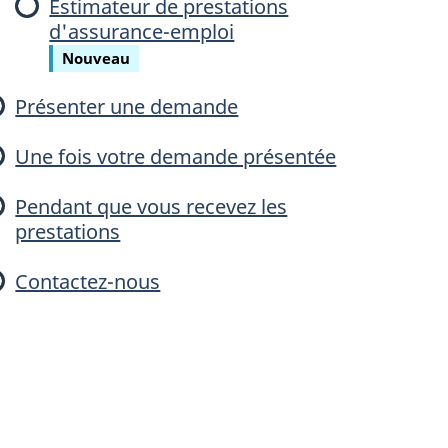
Estimateur de prestations
d'assurance-emploi
Nouveau
a
Présenter une demande
n
Une fois votre demande présentée
c
Pendant que vous recevez les
e
prestations
Contactez-nous
e
m
p