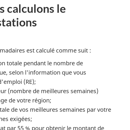
s calculons le
l
tations
i
madaires est calculé comme suit :
r
on totale pendant le nombre de
ue, selon l'information que vous
s
d'emploi (RE);
ur (nombre de meilleures semaines)
e de votre région;
tale de vos meilleures semaines par votre
nes exigées;
tat par 55 % pour obtenir le montant de