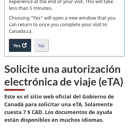
experience at the end of your visit. This will take
less than 5 minutes.
ke
Choosing "Yes" will open a new window that you
can return to once you complete your visit to
Canada.ca.
Yes
access
No
the
I
.
website
do
Solicite una autorización
survey.
not
want
electrónica de viaje (eTA)
to
take
the
Este es el sitio web oficial del Gobierno de
website
Canadá para solicitar una eTA. Solamente
survey,
cuesta 7 $ CAD. Los documentos de ayuda
están disponibles en muchos idiomas.