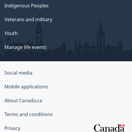
Indigenous Peoples
Veterans and military
Youth
Manage life events
Government
Social media
of
Mobile applications
Canada
Corporate
About Canada.ca
Terms and conditions
Privacy