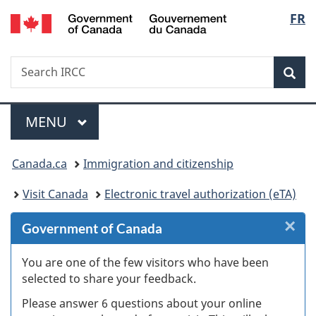
/
Langu
FR
Skip
Skip
Skip
Switch
Gouvernement
to
to
to
to
select
du
Invitation
main
"About
basic
Canada
Search
Search
Manager
content
government"
HTML
Sea
IRCC
Popup
version
Menu
MAIN
MENU
You
Canada.ca
Immigration and citizenship
are
Visit Canada
Electronic travel authorization (eTA)
here:
×
Cl
Government of Canada
W
You are one of the few visitors who have been
selected to share your feedback.
s
Please answer 6 questions about your online
(