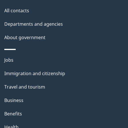
s
All contacts
Departments and agencies
About government
Themes
Jobs
and
Immigration and citizenship
topics
Travel and tourism
Business
Benefits
Health