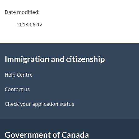
P
a
2018-06-12
g
About
e
Immigration and citizenship
this
d
site
e
Help Centre
t
Contact us
a
Check your application status
i
l
Government of Canada