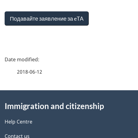
Подавайте заявление за eTA
P
a
2018-06-12
g
About
e
Immigration and citizenship
this
d
site
e
Help Centre
t
Contact us