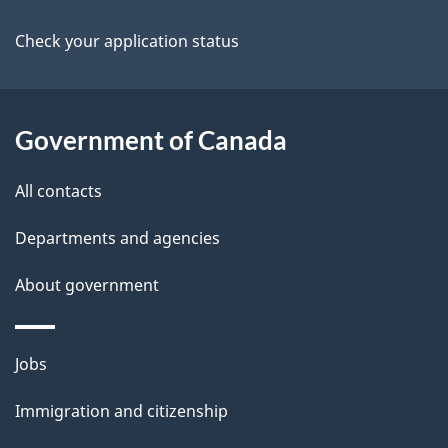
a
Check your application status
i
l
Government of Canada
s
All contacts
Departments and agencies
About government
Themes
Jobs
and
Immigration and citizenship
topics