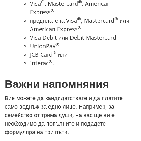
®
®
Visa
, Mastercard
, American
®
Express
®
®
предплатена Visa
, Mastercard
или
®
American Express
Visa Debit или Debit Mastercard
®
UnionPay
®
JCB Card
или
®
Interac
.
Важни напомняния
Вие можете да кандидатствате и да платите
само веднъж за едно лице. Например, за
семейство от трима души, на вас ще ви е
необходимо да попълните и подадете
формуляра на три пъти.