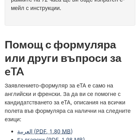
мейл с инструкции.
Помощ с формуляра
или други въпроси за
eTA
Заявлението-формуляр за eTA е само на
английски и френски. За да ви се помогне с
кандидатстването за eTA, описания на всички
полета във формуляра са налични на следните
езици:
العربية
(
PDF
, 1.80
MB
)
Български
(
PDF
, 1.98
MB
)