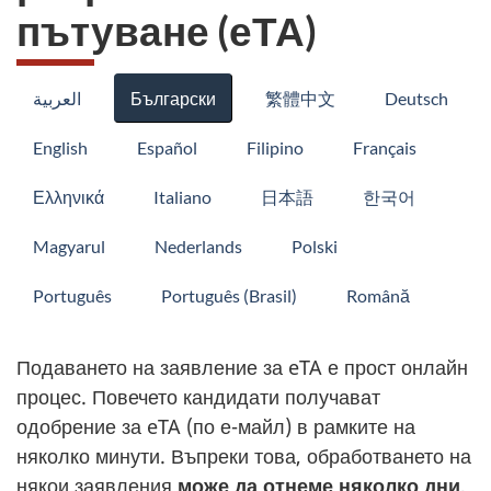
пътуване (еТА)
العربية
Български
繁體中文
Deutsch
English
Español
Filipino
Français
Ελληνικά
Italiano
日本語
한국어
Magyarul
Nederlands
Polski
Português
Português (Brasil)
Română
Подаването на заявление за eTA е прост онлайн
процес. Повечето кандидати получават
одобрение за eTA (по е-майл) в рамките на
няколко минути. Въпреки това, обработването на
някои заявления
може да отнеме няколко дни
,