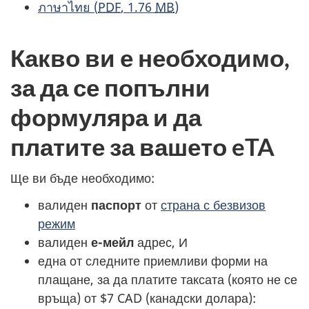
ภาษาไทย
(
PDF
, 1.76
MB
)
Какво ви е необходимо,
за да се попълни
формуляра и да
платите за вашето eTA
Ще ви бъде необходимо:
валиден
паспорт
от
страна с безвизов
режим
валиден
е-мейл
адрес, И
една от следните приемливи форми на
плащане, за да платите таксата (която не се
връща) от $7 CAD (канадски долара):