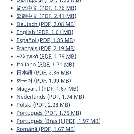
简体中文
(
PDF
, 1.76
MB
)
繁體中文
(
PDF
, 2.41
MB
)
Deutsch
(
PDF
, 2.08
MB
)
English
(
PDF
, 1.61
MB
)
Español
(
PDF
, 1.85
MB
)
Français
(
PDF
, 2.19
MB
)
Ελληνικά
(
PDF
, 1.79
MB
)
Italiano
(
PDF
, 1.71
MB
)
日本語
(
PDF
, 2.36
MB
)
한국어
(
PDF
, 1.99
MB
)
Magyarul
(
PDF
, 1.67
MB
)
Nederlands
(
PDF
, 1.74
MB
)
Polski
(
PDF
, 2.08
MB
)
Português
(
PDF
, 1.75
MB
)
Português (Brasil)
(
PDF
, 1.97
MB
)
Română
(
PDF
, 1.67
MB
)