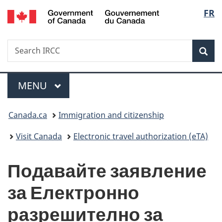
/
Langu
FR
Skip
Skip
Switch
Gouvernement
to
to
to
select
du
main
"About
basic
Canada
Search
Search
content
government"
HTML
Sea
IRCC
version
Menu
MAIN
MENU
You
Canada.ca
Immigration and citizenship
are
Visit Canada
Electronic travel authorization (eTA)
here:
Подавайте заявление
за Електронно
разрешително за