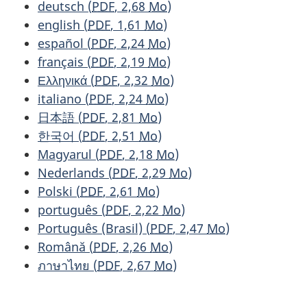
deutsch
(
PDF
, 2,68
Mo
)
english
(
PDF
, 1,61
Mo
)
español
(
PDF
, 2,24
Mo
)
français
(
PDF
, 2,19
Mo
)
Ελληνικά
(
PDF
, 2,32
Mo
)
italiano
(
PDF
, 2,24
Mo
)
日本語
(
PDF
, 2,81
Mo
)
한국어
(
PDF
, 2,51
Mo
)
Magyarul
(
PDF
, 2,18
Mo
)
Nederlands
(
PDF
, 2,29
Mo
)
Polski
(
PDF
, 2,61
Mo
)
português
(
PDF
, 2,22
Mo
)
Português (Brasil)
(
PDF
, 2,47
Mo
)
Română
(
PDF
, 2,26
Mo
)
ภาษาไทย
(
PDF
, 2,67
Mo
)