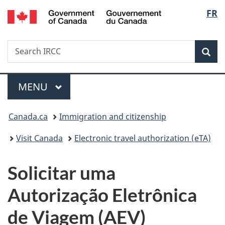
/
Langu
FR
Skip
Skip
Switch
Gouvernement
to
to
to
select
du
main
"About
basic
Canada
Search
Search
content
government"
HTML
Sea
IRCC
version
Menu
MAIN
MENU
You
Canada.ca
Immigration and citizenship
are
Visit Canada
Electronic travel authorization (eTA)
here:
Solicitar uma
Autorização Eletrônica
de Viagem (AEV)