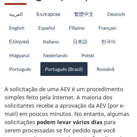
العربية
Български
繁體中文
Deutsch
English
Español
Filipino
Français
Ελληνικά
Italiano
日本語
한국어
Magyarul
Nederlands
Polski
Português
Português (Brasil)
Română
A solicitação de uma AEV é um procedimento
simples feito pela Internet. A maioria dos
solicitantes recebe a aprovação da AEV (por e-
mail) em poucos minutos. No entanto, algumas
solicitações
podem levar vários dias
para
serem processadas se for pedido que você