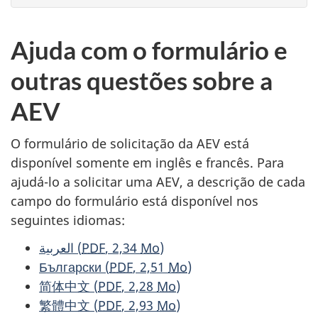
Ajuda com o formulário e
outras questões sobre a
AEV
O formulário de solicitação da AEV está
disponível somente em inglês e francês. Para
ajudá-lo a solicitar uma AEV, a descrição de cada
campo do formulário está disponível nos
seguintes idiomas:
العربية
(
PDF
, 2,34
Mo
)
Български
(
PDF
, 2,51
Mo
)
简体中文
(
PDF
, 2,28
Mo
)
繁體中文
(
PDF
, 2,93
Mo
)