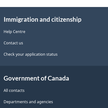
g
About
e
Immigration and citizenship
this
d
site
e
Help Centre
t
Contact us
a
Check your application status
i
l
Government of Canada
s
All contacts
Departments and agencies