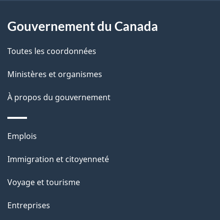
p
o
a
a
Gouvernement du Canada
c
g
Toutes les coordonnées
t
e
i
Ministères et organismes
o
À propos du gouvernement
n
s
u
Thèmes
Emplois
r
et
c
Immigration et citoyenneté
sujets
e
Voyage et tourisme
t
t
Entreprises