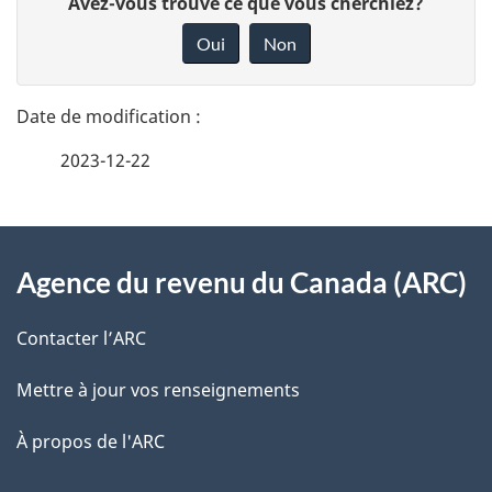
D
Avez-vous trouvé ce que vous cherchiez?
é
o
Oui
Non
n
t
n
a
e
2023-12-22
i
z
v
l
o
À
s
t
Agence du revenu du Canada (ARC)
propos
r
d
de
e
Contacter l’ARC
e
r
ce
Mettre à jour vos renseignements
l
é
site
t
À propos de l'ARC
a
r