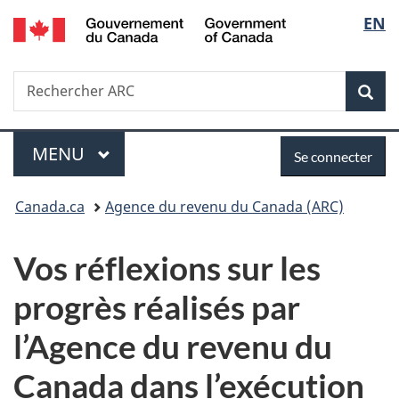
/
Sélec
EN
Passer
Passer
Passer
Government
au
à
à
de
of
contenu
«
la
Canada
Recherche
Rechercher
principal
Au
version
Rec
la
ARC
sujet
HTML
du
simplifiée
langu
Menu
Se
gouvernement
MENU
PRINCIPAL
Se connecter
»
connecter
Vous
Canada.ca
Agence du revenu du Canada (ARC)
êtes
Vos réflexions sur les
ici :
progrès réalisés par
l’Agence du revenu du
Canada dans l’exécution