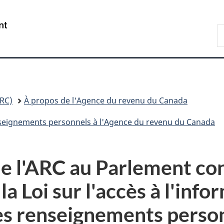
Passer
Passer
Passer
au
à
à
/
R
contenu
«
la
Government
A
principal
Au
version
of
sujet
HTML
Canada
du
simplifiée
gouvernement
»
RC)
À propos de l'Agence du revenu du Canada
enseignements personnels à l'Agence du revenu du Canada
de l'ARC au Parlement co
la Loi sur l'accès à l'info
des renseignements perso