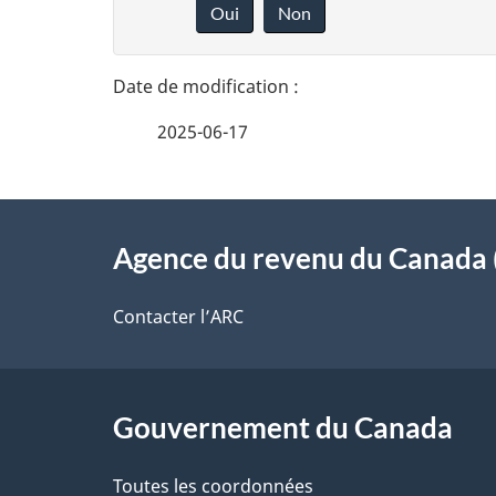
Oui
Non
t
n
n
a
e
i
2025-06-17
z
l
v
À
s
o
Agence du revenu du Canada 
propos
d
t
de
Contacter l’ARC
r
e
ce
e
l
r
site
Gouvernement du Canada
a
é
Toutes les coordonnées