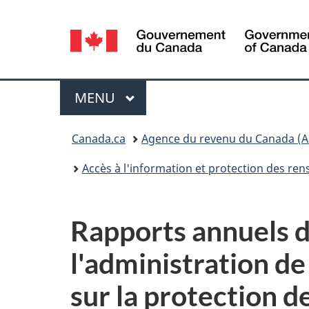
Sélection
de
la
Menu
MENU
PRINCIPAL
langue
Vous
Canada.ca
Agence du revenu du Canada (A
êtes
Accès à l'information et protection des r
ici :
Rapports annuels 
l'administration de 
sur la protection 