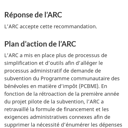
Réponse de l’ARC
R
e
L’ARC accepte cette recommandation.
c
o
Plan d’action de l’ARC
R
m
e
L’ARC a mis en place plus de processus de
m
c
simplification et d’outils afin d’alléger le
a
o
processus administratif de demande de
n
m
subvention du Programme communautaire des
d
bénévoles en matière d’impôt (PCBMI). En
m
a
fonction de la rétroaction de la première année
a
du projet pilote de la subvention, l’ARC a
t
n
retravaillé la formule de financement et les
i
d
exigences administratives connexes afin de
o
a
supprimer la nécessité d’énumérer les dépenses