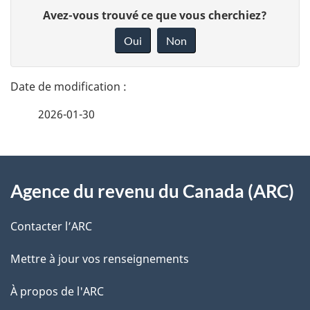
D
D
Avez-vous trouvé ce que vous cherchiez?
é
o
Oui
Non
n
t
n
a
e
2026-01-30
i
z
v
l
o
À
s
t
Agence du revenu du Canada (ARC)
propos
r
d
de
e
Contacter l’ARC
e
r
ce
Mettre à jour vos renseignements
l
é
site
t
À propos de l'ARC
a