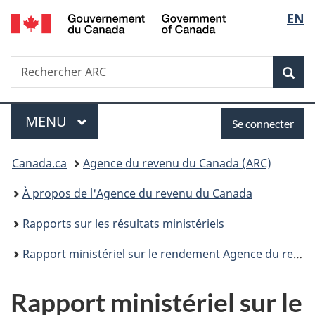
/
Sélec
EN
Passer
Passer
Passer
Government
au
à
à
de
of
contenu
«
la
Canada
Recherche
Rechercher
principal
Au
version
Rec
la
ARC
sujet
HTML
du
simplifiée
langu
Menu
Se
gouvernement
MENU
PRINCIPAL
Se connecter
»
connecter
Vous
Canada.ca
Agence du revenu du Canada (ARC)
êtes
À propos de l'Agence du revenu du Canada
ici :
Rapports sur les résultats ministériels
Rapport ministériel sur le rendement Agence du revenu du Canada 2014-2015
Rapport ministériel sur le