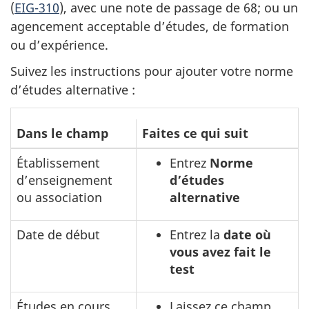
(
EIG-310
), avec une note de passage de 68; ou un
agencement acceptable d’études, de formation
ou d’expérience.
Suivez les instructions pour ajouter votre norme
d’études alternative :
Suivez
Dans le champ
Faites ce qui suit
les
Établissement
Entrez
Norme
instructions
d’enseignement
d’études
ci-
ou association
alternative
dessous
pour
Date de début
Entrez la
date où
ajouter
vous avez fait le
votre
test
norme
Études en cours
Laissez ce champ