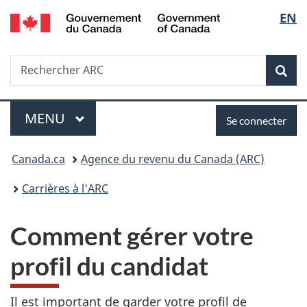
/
Sélec
EN
Passer
Passer
Passer
Government
au
à
à
de
of
contenu
«
la
Canada
Recherche
Rechercher
principal
Au
version
Rec
la
ARC
sujet
HTML
du
simplifiée
langu
Menu
Se
gouvernement
MENU
PRINCIPAL
Se connecter
»
connecter
Vous
Canada.ca
Agence du revenu du Canada (ARC)
êtes
Carrières à l'ARC
ici :
Comment gérer votre
profil du candidat
Il est important de garder votre profil de