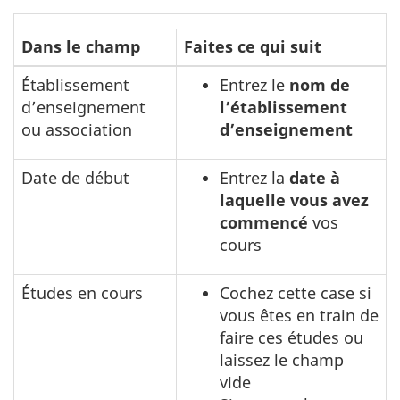
Suivez
Dans le champ
Faites ce qui suit
ces
Établissement
Entrez le
nom de
instructions
d’enseignement
l’établissement
pour ajouter
ou association
d’enseignement
un
diplôme,
Date de début
Entrez la
date à
un
laquelle vous avez
baccalauréat
commencé
vos
cours
ou
un
Études en cours
Cochez cette case si
certificat
vous êtes en train de
faire ces études ou
laissez le champ
vide