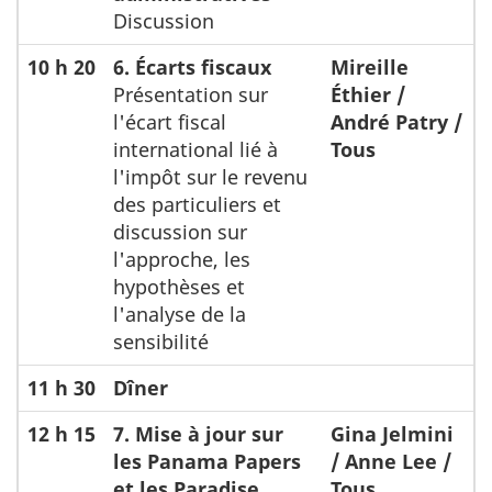
Discussion
10 h 20
6. Écarts fiscaux
Mireille
Présentation sur
Éthier /
l'écart fiscal
André Patry /
international lié à
Tous
l'impôt sur le revenu
des particuliers et
discussion sur
l'approche, les
hypothèses et
l'analyse de la
sensibilité
11 h 30
Dîner
12 h 15
7. Mise à jour sur
Gina Jelmini
les Panama Papers
/ Anne Lee /
et les Paradise
Tous