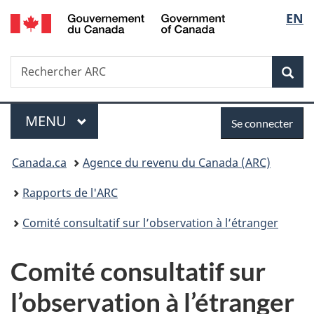
/
Sélec
EN
Passer
Passer
Passer
Government
au
à
à
de
of
contenu
«
la
Canada
Recherche
Rechercher
principal
Au
version
Rec
la
ARC
sujet
HTML
du
simplifiée
langu
Menu
Se
gouvernement
MENU
PRINCIPAL
Se connecter
»
connecter
Vous
Canada.ca
Agence du revenu du Canada (ARC)
êtes
Rapports de l'ARC
ici :
Comité consultatif sur l’observation à l’étranger
Comité consultatif sur
l’observation à l’étranger