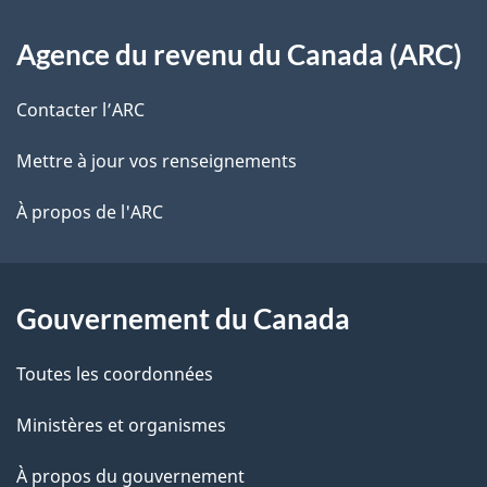
o
À
s
t
Agence du revenu du Canada (ARC)
propos
r
d
de
e
Contacter l’ARC
e
r
ce
Mettre à jour vos renseignements
l
é
site
t
À propos de l'ARC
a
r
p
o
a
a
Gouvernement du Canada
c
g
Toutes les coordonnées
t
e
i
Ministères et organismes
o
À propos du gouvernement
n