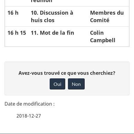
16 h
10. Discussion à
Membres du
huis clos
Comité
16 h 15
11. Mot de la fin
Colin
Campbell
D
D
Avez-vous trouvé ce que vous cherchiez?
é
o
Oui
Non
n
t
n
a
e
2018-12-27
i
z
v
l