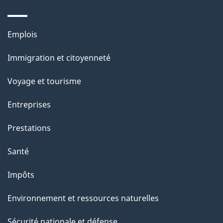
s
u
Thèmes
Emplois
r
et
c
Immigration et citoyenneté
sujets
e
Voyage et tourisme
t
t
Entreprises
e
Prestations
p
a
Santé
g
Impôts
e
Environnement et ressources naturelles
Sécurité nationale et défense