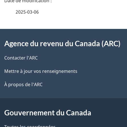
a
e
2025-03-06
i
z
v
l
o
À
s
t
Agence du revenu du Canada (ARC)
propos
r
d
de
e
Contacter l’ARC
e
r
ce
Mettre à jour vos renseignements
l
é
site
t
À propos de l'ARC
a
r
p
o
a
a
Gouvernement du Canada
c
g
Toutes les coordonnées