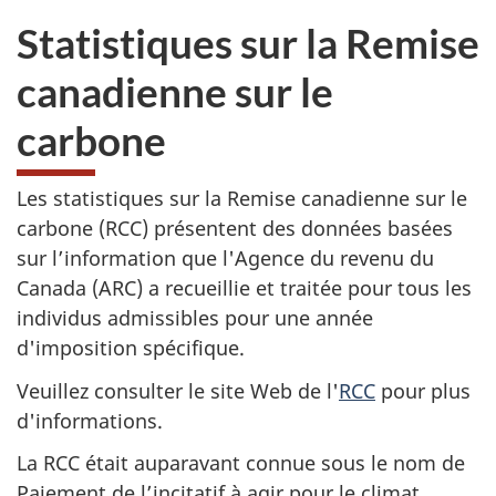
sondage.
ne
Statistiques sur la Remise
veux
pas
canadienne sur le
participer
au
carbone
sondage
du
site
Les statistiques sur la Remise canadienne sur le
web,
carbone (RCC) présentent des données basées
sur l’information que l'Agence du revenu du
Canada (ARC) a recueillie et traitée pour tous les
individus admissibles pour une année
d'imposition spécifique.
Veuillez consulter le site Web de l'
RCC
pour plus
d'informations.
La RCC était auparavant connue sous le nom de
Paiement de l’incitatif à agir pour le climat