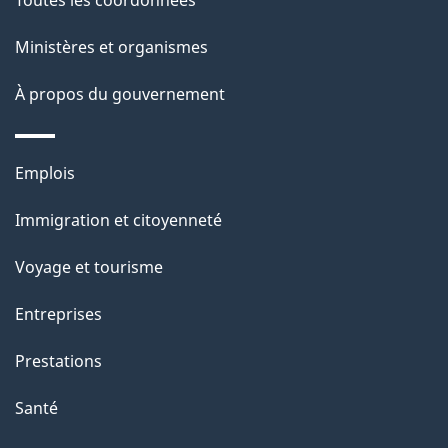
t
e
i
Ministères et organismes
o
À propos du gouvernement
n
s
u
Thèmes
Emplois
r
et
c
Immigration et citoyenneté
sujets
e
Voyage et tourisme
t
t
Entreprises
e
Prestations
p
a
Santé
g