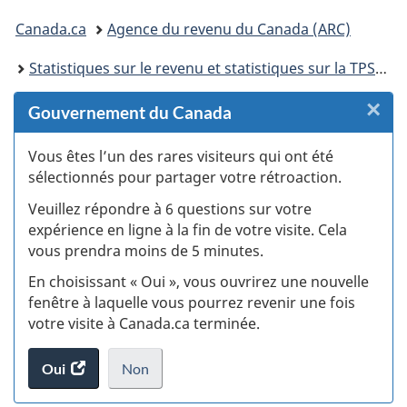
connecter
Vous
Canada.ca
Agence du revenu du Canada (ARC)
êtes
Statistiques sur le revenu et statistiques sur la TPS/TVH
ici :
×
F
Gouvernement du Canada
:
Vous êtes l’un des rares visiteurs qui ont été
sélectionnés pour partager votre rétroaction.
S
Veuillez répondre à 6 questions sur votre
d
expérience en ligne à la fin de votre visite. Cela
vous prendra moins de 5 minutes.
si
En choisissant « Oui », vous ouvrirez une nouvelle
w
fenêtre à laquelle vous pourrez revenir une fois
votre visite à Canada.ca terminée.
(t
Oui
accéder
Non
d
au
je
.