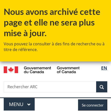
Passer
Passer
Passer
Passer
Nous avons archivé cette
au
au
à
à
Gestionnaire
contenu
«
la
page et elle ne sera plus
des
principal
Au
version
Invitations
sujet
HTML
mise à jour.
du
simplifiée
gouvernement
Vous pouvez la consulter à des fins de recherche ou à
»
titre de référence.
/
Sélec
EN
Government
de
of
Canada
Recherche
Rechercher
Rec
la
ARC
langu
Menu
Se
MENU
PRINCIPAL
Se connecter