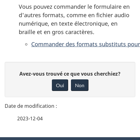
Vous pouvez commander le formulaire en
d'autres formats, comme en fichier audio
numérique, en texte électronique, en
braille et en gros caractères.
Commander des formats substituts pour
D
D
Avez-vous trouvé ce que vous cherchiez?
é
o
Oui
Non
n
t
n
a
e
2023-12-04
i
z
v
l