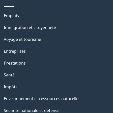
s
u
Thèmes
Emplois
r
et
c
Immigration et citoyenneté
sujets
e
Voyage et tourisme
t
t
Entreprises
e
Prestations
p
a
Santé
g
Impôts
e
Environnement et ressources naturelles
Sécurité nationale et défense