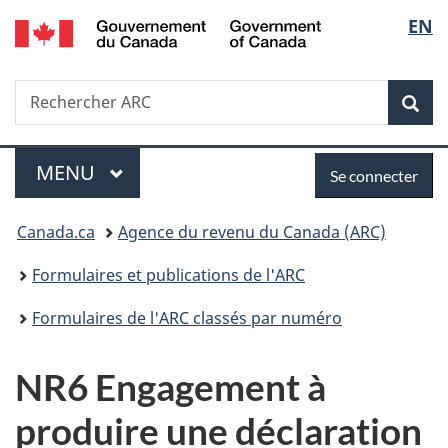
/
Sélec
EN
Passer
Passer
Passer
Government
au
à
à
de
of
contenu
«
la
Canada
Recherche
Rechercher
principal
Au
version
Rec
la
ARC
sujet
HTML
du
simplifiée
langu
Menu
Se
gouvernement
MENU
PRINCIPAL
Se connecter
»
connecter
Vous
Canada.ca
Agence du revenu du Canada (ARC)
êtes
Formulaires et publications de l'ARC
ici :
Formulaires de l'ARC classés par numéro
NR6 Engagement à
produire une déclaration