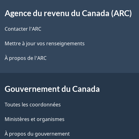
o
À
s
t
Agence du revenu du Canada (ARC)
propos
r
d
de
e
Contacter l’ARC
e
r
ce
Mettre à jour vos renseignements
l
é
site
t
À propos de l'ARC
a
r
p
o
a
a
Gouvernement du Canada
c
g
Toutes les coordonnées
t
e
i
Ministères et organismes
o
À propos du gouvernement
n