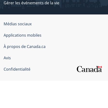
Gérer les événements de la vie
Organisation
Médias sociaux
du
Applications mobiles
gouvernement
du
À propos de Canada.ca
Canada
Avis
Confidentialité