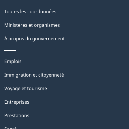
c
g
Toutes les coordonnées
t
e
i
Ministères et organismes
o
À propos du gouvernement
n
s
u
Thèmes
Emplois
r
et
c
Immigration et citoyenneté
sujets
e
Voyage et tourisme
t
t
Entreprises
e
Prestations
p