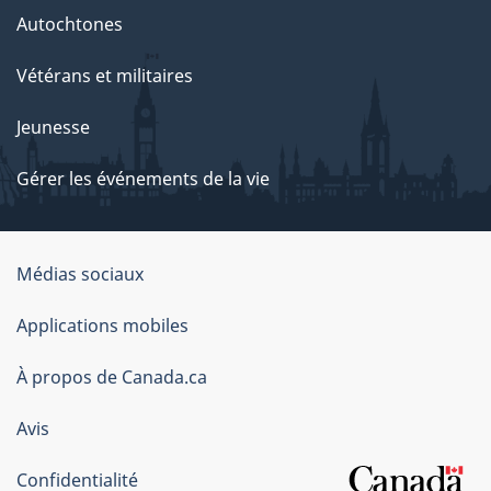
Autochtones
Vétérans et militaires
Jeunesse
Gérer les événements de la vie
Organisation
Médias sociaux
du
Applications mobiles
gouvernement
du
À propos de Canada.ca
Canada
Avis
Confidentialité