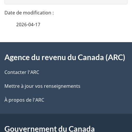
t
n
a
e
2026-04-17
i
z
v
l
o
À
s
t
Agence du revenu du Canada (ARC)
propos
r
d
de
e
Contacter l’ARC
e
r
ce
Mettre à jour vos renseignements
l
é
site
t
À propos de l'ARC
a
r
p
o
a
a
Gouvernement du Canada