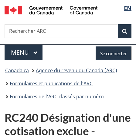
/
Sélec
EN
Passer
Passer
Passer
Government
au
à
à
de
of
contenu
«
la
Canada
Recherche
Rechercher
principal
Au
version
Rec
la
ARC
sujet
HTML
du
simplifiée
langu
Menu
Se
gouvernement
MENU
PRINCIPAL
Se connecter
»
connecter
Vous
Canada.ca
Agence du revenu du Canada (ARC)
êtes
Formulaires et publications de l'ARC
ici :
Formulaires de l'ARC classés par numéro
RC240 Désignation d'une
cotisation exclue -