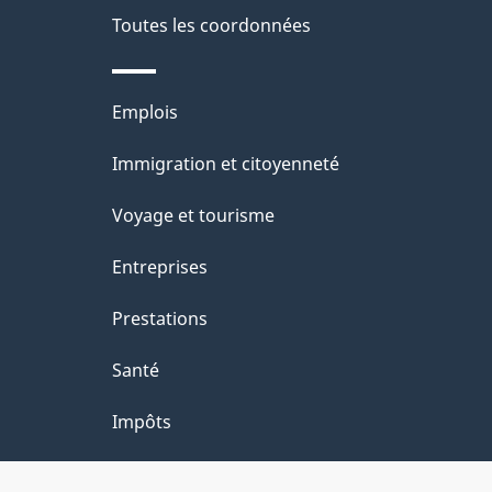
é
Toutes les coordonnées
p
t
a
r
Thèmes
Emplois
o
g
et
Immigration et citoyenneté
a
e
sujets
c
Voyage et tourisme
t
Entreprises
i
Prestations
o
Santé
n
Impôts
s
u