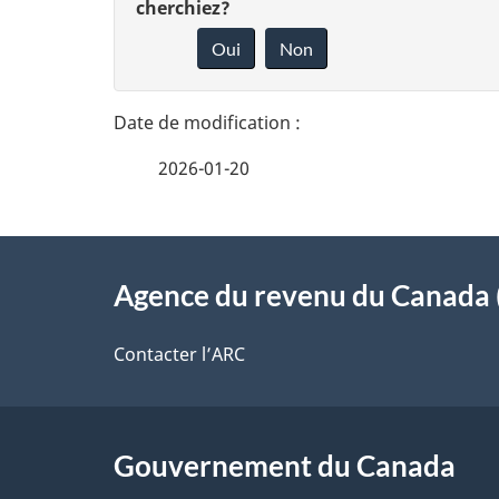
é
cherchiez?
o
Oui
Non
t
n
n
a
e
i
2026-01-20
z
l
v
À
s
o
Agence du revenu du Canada 
propos
d
t
de
Contacter l’ARC
r
e
ce
e
l
r
site
Gouvernement du Canada
a