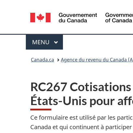
Sélection
de
la
Menu
MENU
PRINCIPAL
langue
Vous
Canada.ca
Agence du revenu du Canada (A
êtes
ici :
RC267 Cotisations 
États-Unis pour af
Ce formulaire est utilisé par les part
Canada et qui continuent à participer 