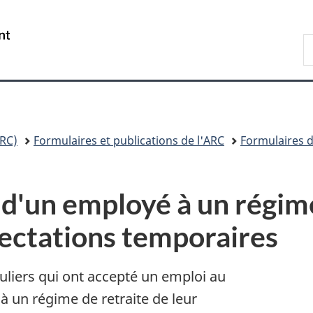
Passer
Passer
Passer
au
à
à
/
R
contenu
«
la
Government
A
principal
Au
version
of
sujet
HTML
Canada
du
simplifiée
gouvernement
»
RC)
Formulaires et publications de l'ARC
Formulaires d
d'un employé à un régime
fectations temporaires
iculiers qui ont accepté un emploi au
à un régime de retraite de leur