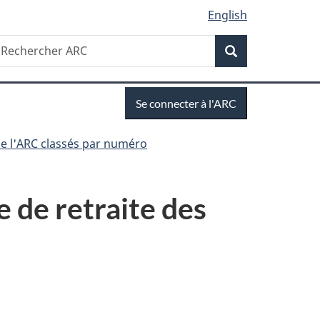
English
Recherche
echercher
Recherche
RC
Se
Se connecter à l'ARC
connecter
e l'ARC classés par numéro
 de retraite des