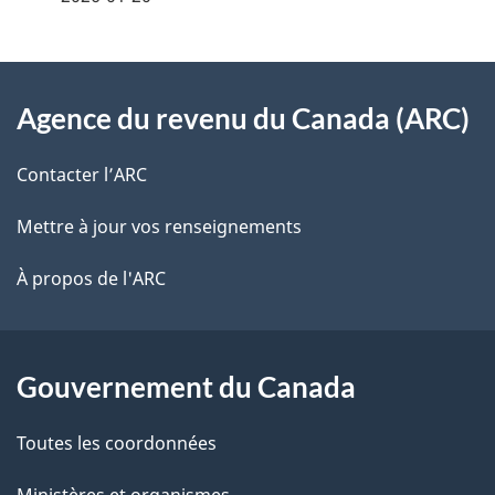
i
z
v
l
o
À
s
t
Agence du revenu du Canada (ARC)
propos
r
d
de
e
Contacter l’ARC
e
r
ce
Mettre à jour vos renseignements
l
é
site
t
À propos de l'ARC
a
r
p
o
a
a
Gouvernement du Canada
c
g
Toutes les coordonnées
t
e
i