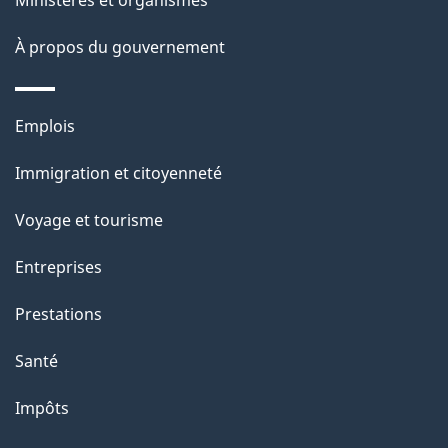
Ministères et organismes
o
À propos du gouvernement
n
s
u
Thèmes
Emplois
r
et
c
Immigration et citoyenneté
sujets
e
Voyage et tourisme
t
t
Entreprises
e
Prestations
p
a
Santé
g
Impôts
e