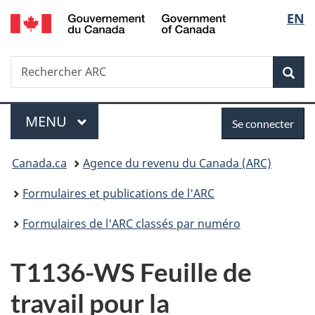
/
Sélec
EN
Passer
Passer
Passer
Government
au
à
à
de
of
contenu
«
la
Canada
Recherche
Rechercher
principal
Au
version
Rec
la
ARC
sujet
HTML
du
simplifiée
langu
Menu
Se
gouvernement
MENU
PRINCIPAL
Se connecter
»
connecter
Vous
Canada.ca
Agence du revenu du Canada (ARC)
êtes
Formulaires et publications de l'ARC
ici :
Formulaires de l'ARC classés par numéro
T1136-WS Feuille de
travail pour la