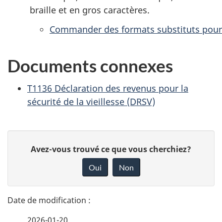
braille et en gros caractères.
Commander des formats substituts pour
Documents connexes
T1136 Déclaration des revenus pour la
sécurité de la vieillesse (DRSV)
D
D
Avez-vous trouvé ce que vous cherchiez?
é
o
Oui
Non
n
t
n
a
e
2026-01-20