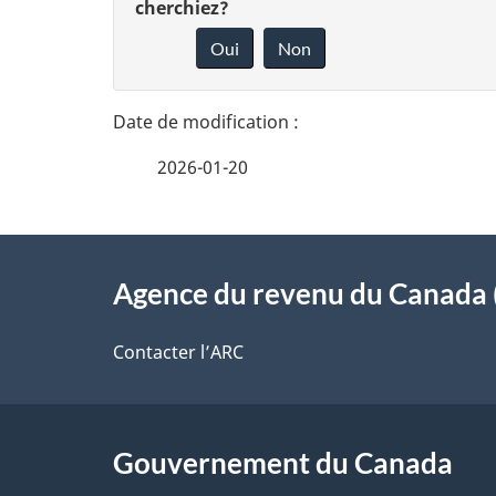
é
cherchiez?
o
Oui
Non
t
n
n
a
e
i
2026-01-20
z
l
v
À
s
o
Agence du revenu du Canada 
propos
d
t
de
Contacter l’ARC
r
e
ce
e
l
r
site
Gouvernement du Canada
a