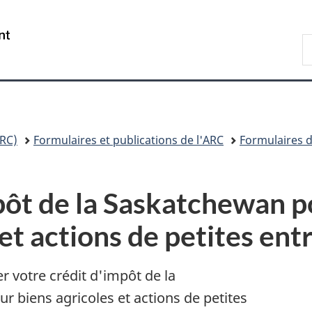
Passer
Passer
Passer
au
à
à
/
R
contenu
«
la
Government
A
principal
Au
version
of
sujet
HTML
Canada
du
simplifiée
gouvernement
»
RC)
Formulaires et publications de l'ARC
Formulaires d
ôt de la Saskatchewan po
 et actions de petites ent
r votre crédit d'impôt de la
r biens agricoles et actions de petites