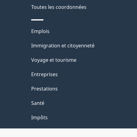
é
Toutes les coordonnées
p
t
a
r
Thèmes
Emplois
o
g
et
Immigration et citoyenneté
a
e
sujets
c
Voyage et tourisme
t
Entreprises
i
Prestations
o
Santé
n
Impôts
s
u