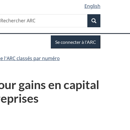
English
Recherche
echercher
Recherche
RC
Se
Se connecter à l'ARC
connecter
e l'ARC classés par numéro
ur gains en capital
reprises