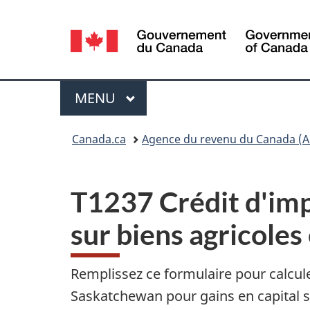
Sélection
de
la
Menu
MENU
PRINCIPAL
langue
Vous
Canada.ca
Agence du revenu du Canada (A
êtes
ici :
T1237 Crédit d'imp
sur biens agricoles
Remplissez ce formulaire pour calcule
Saskatchewan pour gains en capital su