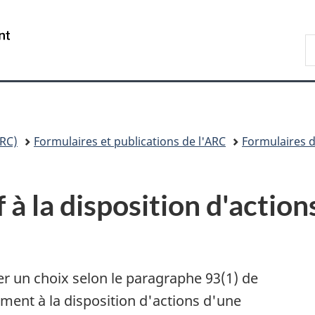
Passer
Passer
Passer
au
à
à
/
R
contenu
«
la
Government
A
principal
Au
version
of
sujet
HTML
Canada
du
simplifiée
gouvernement
»
RC)
Formulaires et publications de l'ARC
Formulaires d
 à la disposition d'action
er un choix selon le paragraphe 93(1) de
vement à la disposition d'actions d'une