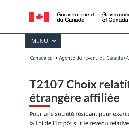
Sélection
de
la
Menu
MENU
PRINCIPAL
langue
Vous
Canada.ca
Agence du revenu du Canada (A
êtes
ici :
T2107 Choix relatif
étrangère affiliée
Pour une société résidant pour exerc
la Loi de l'impôt sur le revenu relati