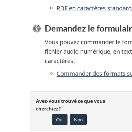
PDF en caractères standards
Demandez le formulair
Vous pouvez commander le form
fichier audio numérique, en text
caractères.
Commander des formats sub
D
D
Avez-vous trouvé ce que vous
é
cherchiez?
o
Oui
Non
t
n