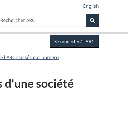
English
Recherche
echercher
Recherche
RC
Se
Se connecter à l'ARC
connecter
e l'ARC classés par numéro
s d'une société