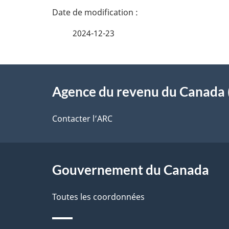
n
a
e
i
2024-12-23
z
l
v
À
s
o
Agence du revenu du Canada 
propos
d
t
de
Contacter l’ARC
r
e
ce
e
l
r
site
Gouvernement du Canada
a
é
Toutes les coordonnées
p
t
r