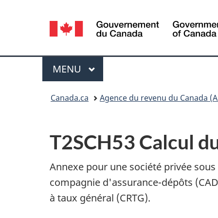
Sélection
de
la
Menu
MENU
PRINCIPAL
langue
Vous
Canada.ca
Agence du revenu du Canada (A
êtes
ici :
T2SCH53 Calcul du
Annexe pour une société privée sous
compagnie d'assurance-dépôts (CAD)
à taux général (CRTG).