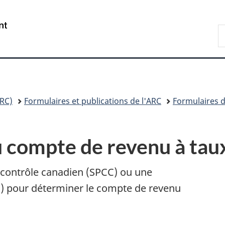
Passer
Passer
Passer
au
à
à
/
R
contenu
«
la
Government
A
principal
Au
version
of
sujet
HTML
Canada
du
simplifiée
gouvernement
»
RC)
Formulaires et publications de l'ARC
Formulaires d
 compte de revenu à tau
 contrôle canadien (SPCC) ou une
 pour déterminer le compte de revenu