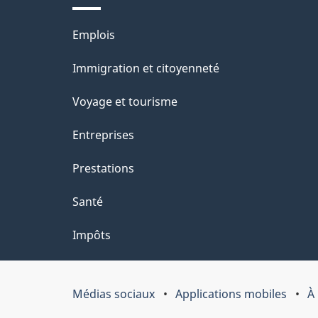
a
r
Thèmes
Emplois
o
g
et
Immigration et citoyenneté
a
e
sujets
c
Voyage et tourisme
t
Entreprises
i
Prestations
o
Santé
n
Impôts
s
u
Médias sociaux
Applications mobiles
À
Organisation
r