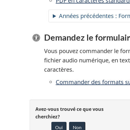
PDF en caractères standard
Années précédentes : Form
Demandez le formulair
Vous pouvez commander le form
fichier audio numérique, en text
caractères.
Commander des formats sub
D
D
Avez-vous trouvé ce que vous
é
cherchiez?
o
Oui
Non