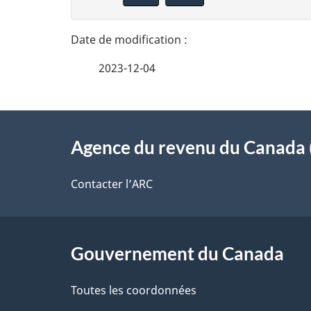
t
n
n
a
e
i
2023-12-04
z
l
v
À
s
o
Agence du revenu du Canada 
propos
d
t
de
Contacter l’ARC
r
e
ce
e
l
r
site
Gouvernement du Canada
a
é
Toutes les coordonnées
p
t