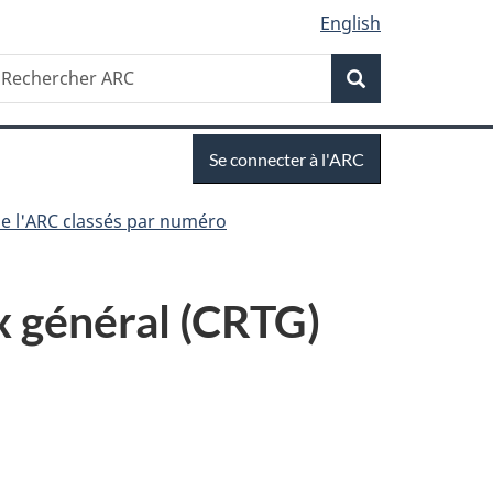
English
Recherche
echercher
Recherche
RC
Se
Se connecter à l'ARC
connecter
e l'ARC classés par numéro
x général (CRTG)