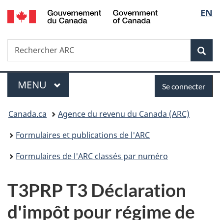
/
Sélec
EN
Passer
Passer
Passer
Government
au
à
à
de
of
contenu
«
la
Canada
Recherche
Rechercher
principal
Au
version
Rec
la
ARC
sujet
HTML
du
simplifiée
langu
Menu
Se
gouvernement
MENU
PRINCIPAL
Se connecter
»
connecter
Vous
Canada.ca
Agence du revenu du Canada (ARC)
êtes
Formulaires et publications de l'ARC
ici :
Formulaires de l'ARC classés par numéro
T3PRP T3 Déclaration
d'impôt pour régime de