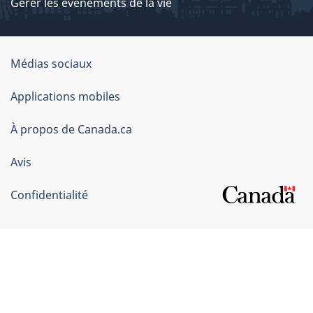
Gérer les événements de la vie
Organisation
Médias sociaux
du
Applications mobiles
gouvernement
du
À propos de Canada.ca
Canada
Avis
Confidentialité