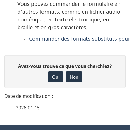
Vous pouvez commander le formulaire en
d'autres formats, comme en fichier audio
numérique, en texte électronique, en
braille et en gros caractères.
Commander des formats substituts pour
D
D
Avez-vous trouvé ce que vous cherchiez?
é
o
Oui
Non
n
t
n
a
e
2026-01-15
i
z
v
l
o