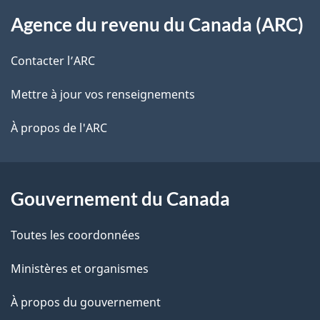
À
s
t
Agence du revenu du Canada (ARC)
propos
r
d
de
e
Contacter l’ARC
e
r
ce
Mettre à jour vos renseignements
l
é
site
t
À propos de l'ARC
a
r
p
o
a
a
Gouvernement du Canada
c
g
Toutes les coordonnées
t
e
i
Ministères et organismes
o
À propos du gouvernement
n