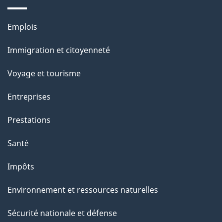
s
u
Thèmes
Emplois
r
et
c
Immigration et citoyenneté
sujets
e
Voyage et tourisme
t
t
Entreprises
e
Prestations
p
a
Santé
g
Impôts
e
Environnement et ressources naturelles
Sécurité nationale et défense