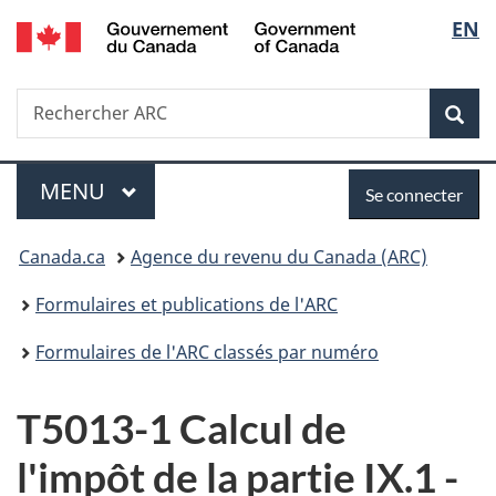
/
Sélec
EN
Passer
Passer
Passer
Government
au
à
à
de
of
contenu
«
la
Canada
Recherche
Rechercher
principal
Au
version
Rec
la
ARC
sujet
HTML
du
simplifiée
langu
Menu
Se
gouvernement
MENU
PRINCIPAL
Se connecter
»
connecter
Vous
Canada.ca
Agence du revenu du Canada (ARC)
êtes
Formulaires et publications de l'ARC
ici :
Formulaires de l'ARC classés par numéro
T5013-1 Calcul de
l'impôt de la partie IX.1 -