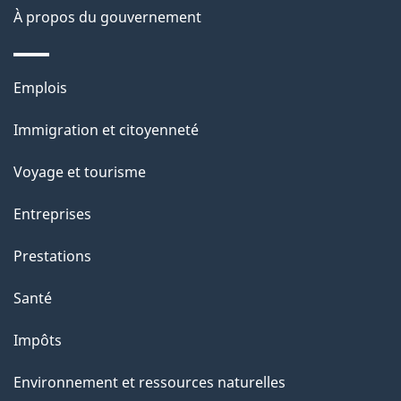
À propos du gouvernement
n
s
u
Thèmes
Emplois
r
et
c
Immigration et citoyenneté
sujets
e
Voyage et tourisme
t
t
Entreprises
e
Prestations
p
a
Santé
g
Impôts
e
Environnement et ressources naturelles