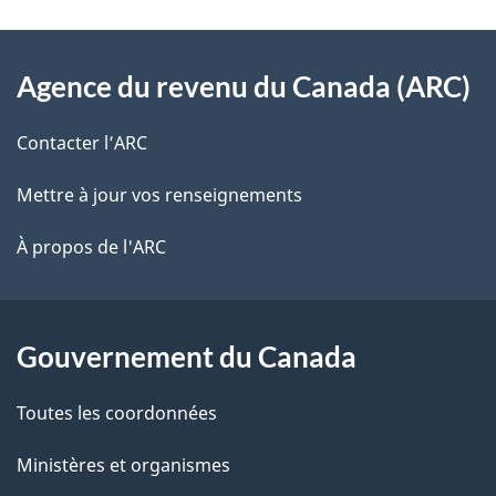
v
l
o
À
s
t
Agence du revenu du Canada (ARC)
propos
r
d
de
e
Contacter l’ARC
e
r
ce
Mettre à jour vos renseignements
l
é
site
t
À propos de l'ARC
a
r
p
o
a
a
Gouvernement du Canada
c
g
Toutes les coordonnées
t
e
i
Ministères et organismes
o