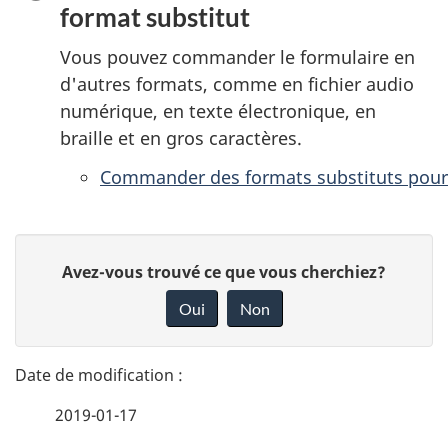
format substitut
Vous pouvez commander le formulaire en
d'autres formats, comme en fichier audio
numérique, en texte électronique, en
braille et en gros caractères.
Commander des formats substituts pour
D
D
Avez-vous trouvé ce que vous cherchiez?
é
o
Oui
Non
n
t
n
a
e
2019-01-17
i
z