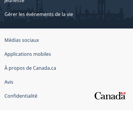
Jeunesse
Gérer les événements de la vie
Organisation
Médias sociaux
du
Applications mobiles
gouvernement
du
À propos de Canada.ca
Canada
Avis
Confidentialité