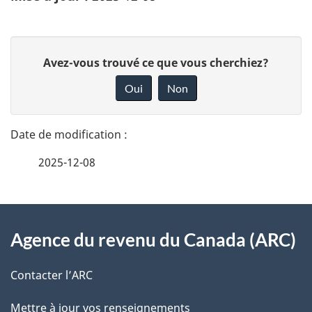
D
D
Avez-vous trouvé ce que vous cherchiez?
é
o
Oui
Non
n
t
n
a
e
2025-12-08
i
z
v
l
o
À
s
t
Agence du revenu du Canada (ARC)
propos
r
d
de
e
Contacter l’ARC
e
r
ce
Mettre à jour vos renseignements