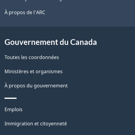
l
é
site
t
À propos de l'ARC
a
r
p
o
a
a
Gouvernement du Canada
c
g
Toutes les coordonnées
t
e
i
Ministères et organismes
o
À propos du gouvernement
n
s
u
Thèmes
Emplois
r
et
c
Immigration et citoyenneté
sujets
e