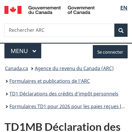
/
Sélec
EN
Passer
Passer
Passer
Government
au
à
à
de
of
contenu
«
la
Canada
Recherche
Rechercher
principal
Au
version
Rec
la
ARC
sujet
HTML
du
simplifiée
langu
Menu
Se
gouvernement
MENU
PRINCIPAL
Se connecter
»
connecter
Vous
Canada.ca
Agence du revenu du Canada (ARC)
êtes
Formulaires et publications de l'ARC
ici :
TD1 Déclarations des crédits d'impôt personnels
Formulaires TD1 pour 2026 pour les paies reçues le 1er janvier 2026 ou après
TD1MB Déclaration des