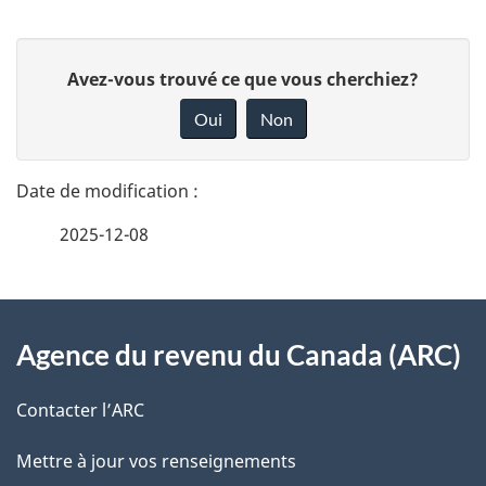
D
D
Avez-vous trouvé ce que vous cherchiez?
é
o
Oui
Non
n
t
n
a
e
2025-12-08
i
z
v
l
o
À
s
t
Agence du revenu du Canada (ARC)
propos
r
d
de
e
Contacter l’ARC
e
r
ce
Mettre à jour vos renseignements
l
é