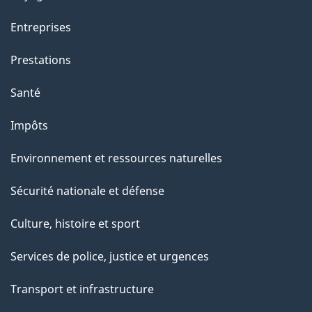
t
t
Entreprises
e
Prestations
p
a
Santé
g
Impôts
e
Environnement et ressources naturelles
Sécurité nationale et défense
Culture, histoire et sport
Services de police, justice et urgences
Transport et infrastructure