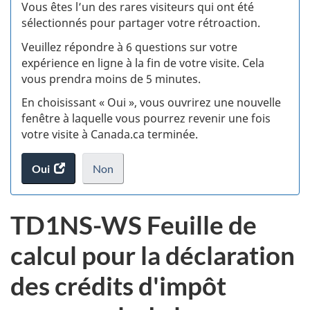
:
Vous êtes l’un des rares visiteurs qui ont été
sélectionnés pour partager votre rétroaction.
S
Veuillez répondre à 6 questions sur votre
d
expérience en ligne à la fin de votre visite. Cela
vous prendra moins de 5 minutes.
si
En choisissant « Oui », vous ouvrirez une nouvelle
w
fenêtre à laquelle vous pourrez revenir une fois
votre visite à Canada.ca terminée.
(t
Oui
accéder
Non
d
au
je
.
sondage.
ne
TD1NS-WS Feuille de
veux
pas
calcul pour la déclaration
participer
au
des crédits d'impôt
sondage
du