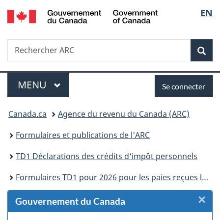
/
Sélec
EN
Passer
Passer
Passer
Passer
Government
au
au
à
à
de
of
Gestionnaire
contenu
«
la
Canada
Recherche
Rechercher
des
principal
Au
version
Rec
la
ARC
Invitations
sujet
HTML
du
simplifiée
langu
Menu
Se
gouvernement
MENU
PRINCIPAL
Se connecter
»
connecter
Vous
Canada.ca
Agence du revenu du Canada (ARC)
êtes
Formulaires et publications de l'ARC
ici :
TD1 Déclarations des crédits d'impôt personnels
Formulaires TD1 pour 2026 pour les paies reçues le 1er janvier 2026 ou après
×
F
Gouvernement du Canada