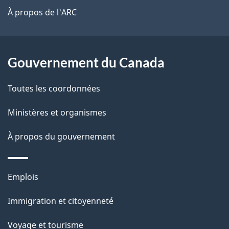
site
t
À propos de l'ARC
a
r
p
o
a
a
Gouvernement du Canada
c
g
Toutes les coordonnées
t
e
i
Ministères et organismes
o
À propos du gouvernement
n
s
u
Thèmes
Emplois
r
et
c
Immigration et citoyenneté
sujets
e
Voyage et tourisme