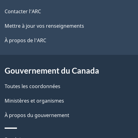
r
d
de
e
Contacter l’ARC
e
r
ce
Mettre à jour vos renseignements
l
é
site
t
À propos de l'ARC
a
r
p
o
a
a
Gouvernement du Canada
c
g
Toutes les coordonnées
t
e
i
Ministères et organismes
o
À propos du gouvernement
n
s
u