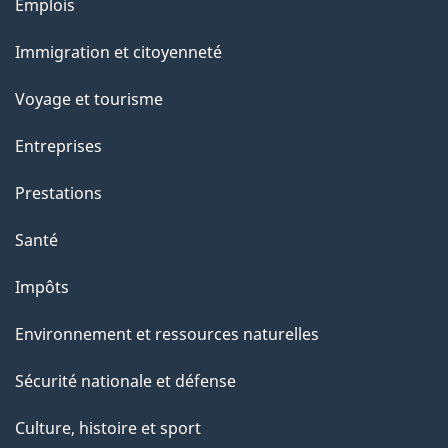
Thèmes
Emplois
r
et
c
Immigration et citoyenneté
sujets
e
Voyage et tourisme
t
t
Entreprises
e
Prestations
p
a
Santé
g
Impôts
e
Environnement et ressources naturelles
Sécurité nationale et défense
Culture, histoire et sport