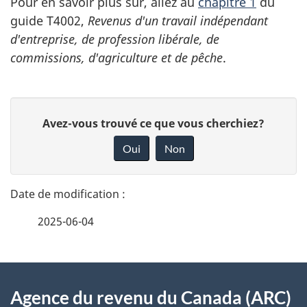
Pour en savoir plus sur, allez
au
chapitre 1
du
guide T4002
,
Revenus d'un travail indépendant
d'entreprise, de profession libérale, de
commissions, d'agriculture et de pêche
.
D
D
Avez-vous trouvé ce que vous cherchiez?
é
o
Oui
Non
n
t
n
a
e
2025-06-04
i
z
v
l
o
À
s
t
Agence du revenu du Canada (ARC)
propos