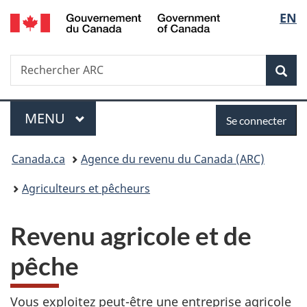
/
Sélec
EN
Passer
Passer
Passer
Government
au
à
à
de
of
contenu
«
la
Canada
Recherche
Rechercher
principal
Au
version
Rec
la
ARC
sujet
HTML
du
simplifiée
langu
Menu
Se
gouvernement
MENU
PRINCIPAL
Se connecter
»
connecter
Vous
Canada.ca
Agence du revenu du Canada (ARC)
êtes
Agriculteurs et pêcheurs
ici :
Revenu agricole et de
pêche
Vous exploitez peut-être une entreprise agricole