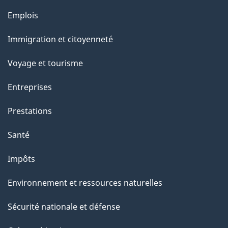
u
Thèmes
Emplois
r
et
c
Immigration et citoyenneté
sujets
e
Voyage et tourisme
t
t
Entreprises
e
Prestations
p
a
Santé
g
Impôts
e
Environnement et ressources naturelles
Sécurité nationale et défense