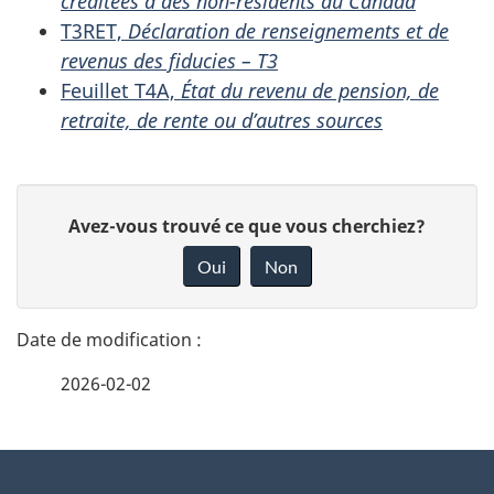
créditées à des non-résidents du Canada
T3RET,
Déclaration de renseignements et de
revenus des fiducies – T3
Feuillet T4A,
État du revenu de pension, de
retraite, de rente ou d’autres sources
D
D
Avez-vous trouvé ce que vous cherchiez?
é
o
Oui
Non
n
t
n
a
e
2026-02-02
i
z
v
l
o
À
s