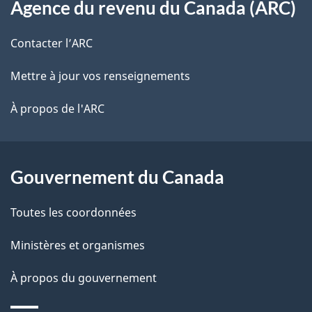
t
Agence du revenu du Canada (ARC)
propos
r
d
de
e
Contacter l’ARC
e
r
ce
Mettre à jour vos renseignements
l
é
site
t
À propos de l'ARC
a
r
p
o
a
a
Gouvernement du Canada
c
g
Toutes les coordonnées
t
e
i
Ministères et organismes
o
À propos du gouvernement
n
s