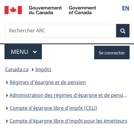
/
Sélec
EN
Passer
Passer
Passer
Government
au
à
à
de
of
contenu
«
la
Canada
Recherche
Rechercher
principal
Au
version
Rec
la
ARC
sujet
HTML
du
simplifiée
langu
Menu
Se
gouvernement
MENU
PRINCIPAL
Se connecter
»
connecter
Vous
Canada.ca
Impôts
êtes
Régimes d’épargne et de pension
ici :
Administration des régimes d’épargne et de pension
Compte d'épargne libre d'impôt (CELI)
Compte d'épargne libre d'impôt pour les émetteurs